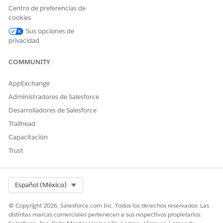
Centro de preferencias de
Y
cookies
Diseñador de motor de
Sus opciones de
reglas
privacidad
Y
COMMUNITY
Diseñador de gestión de
catálogo de productos
AppExchange
Administradores de Salesforce
Para ejecutar reglas de
Usuario de descubrimiento
cualificación:
de productos
Desarrolladores de Salesforce
Trailhead
Y
Capacitación
Visor de Gestión de catálogo
Trust
de productos
Cree tres columnas con estos valores:
Select Org
Español (México)
ENCABEZADO DE
TIPO DE
TIPO DE DATOS
COLUMNA
ENCABEZADO
© Copyright 2026, Salesforce.com Inc. Todos los derechos reservados. Las
productId
Entrada
Texto
distintas marcas comerciales pertenecen a sus respectivos propietarios.