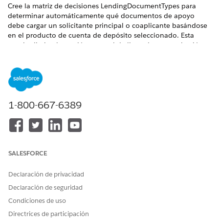
Cree la matriz de decisiones LendingDocumentTypes para
determinar automáticamente qué documentos de apoyo
debe cargar un solicitante principal o coaplicante basándose
en el producto de cuenta de depósito seleccionado. Esta
matriz elimina la gestión manual de listas de comprobación
de documentos y garantiza un cumplimiento coherente entre
todas las solicitudes.
EDICIONES NECESARIAS
1-800-667-6389
Disponible en: Lightning Experience
Disponible en:
Professional Edition
,
Enterprise Edition
y
Unlimited Edition
SALESFORCE
PERMISOS DE USUARIO NECESARIOS
Para configurar Financiación
Conjunto de permisos
Declaración de privacidad
digital:
Financiación digital
Declaración de seguridad
Para configurar reglas de
Administrador de
Condiciones de uso
cualificación:
descubrimiento de
Directrices de participación
productos