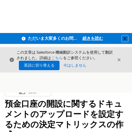
ただいま大変多くのお問い合わせをいただいており、ご連絡までにお時間を頂戴しております
続きを読む
Clo
この文章は Salesforce 機械翻訳システムを使用して翻訳
されました。詳細は
こちら
をご参照ください。
閉じる
閉じ
閉じる
英語に切り替える
今はしません
目次
目次を表示
預金口座の開設に関するドキュ
メントのアップロードを設定す
るための決定マトリックスの作