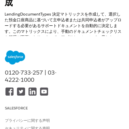
成
LendingDocumentTypes 決定マトリックスを作成して、選択し
た預金口座商品に基づいて主申込者または共同申込者がアップロ
ードする必要があるサポートドキュメントを自動的に決定しま
す。このマトリックスにより、手動のドキュメントチェックリス
ト管理が不要になり、すべてのアプリケーションで一貫したコン
プライアンスが確保されます。
必要なエディション
使用可能なインターフェース: Lightning Experience
0120-733-257 | 03-
使用可能なエディション:
Professional
Edition、
Enterprise
4222-1000
Edition、および
Unlimited
Edition
必要なユーザー権限
オンラインレンディングを設
オンラインレンディング権限
SALESFORCE
定するには：
セット
プライバシーに関する声明
適格性ルールを設定する
商品検出管理者
セキュリティに関する声明