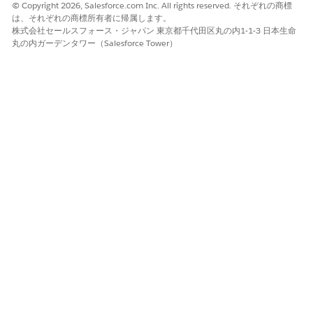
© Copyright 2026, Salesforce.com Inc. All rights reserved. それぞれの商標
申込者種別と商品の組み合わせごとに行を追加し、対応するド
は、それぞれの商標所有者に帰属します。
キュメント種別の表示ラベルを
列に入力しま
docTypeLabel
株式会社セールスフォース・ジャパン 東京都千代田区丸の内1-1-3 日本生命
す。たとえば、「
または「
Driving_License」
Passport」
丸の内ガーデンタワー（Salesforce Tower）
と入力します。
変更を保存し、決定マトリックスを有効化します。
出力値は、ドキュメントカテゴリドキュメ
メモ
docTypeLabel
ントタイプレコードで定義されたドキュメントタイプ名と完全
に一致する必要があります。
この記事で問題は解決されましたか?
ご意見をお待ちしております。
はい
いいえ