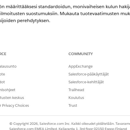
öön määrittääksesi standardoidun, monivaiheisen kulun hakij
a ilmoitusten suostumuksiin. Mukauta tuotevaatimusten mukai
kijoiden perehdytyksen.
eriencessa
RCE
COMMUNITY
dition
-,
Enterprise Edition
- ja
Unlimited Edition
-versioissa
alausunto
AppExchange
TARVITTAVAT KÄYTTÖOIKEUDET
ote
Salesforce-pääkäyttäjät
mallien ottaminen käyttöön:
Sovelluksen mukautusoik
dot
Salesforce-kehittäjät
misohjeet
Trailhead
JA
tusten keskus
Koulutus
Toimialat Arviointi-käytt
r Privacy Choices
Trust
Pikahaku-kenttään
ja valitse
Discovery Frame
Discovery Framework
liin sisältyvistä arviointikysymyksistä, Omniscriptsista, Omnistudio-
© Copyright 2026, Salesforce.com Inc. Kaikki oikeudet pidätetään. Tavarame
sauta Tallenna tili
-osiosta
Näytä lisätiedot
.
Salesforce.com EMEA Limited, Keilaranta 1, 3rd floor 02150 Espoo Finland