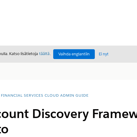
lla. Katso lisätietoja
täältä
.
Vaihda englantiin
Ei nyt
FINANCIAL SERVICES CLOUD ADMIN GUIDE
count Discovery Framew
to