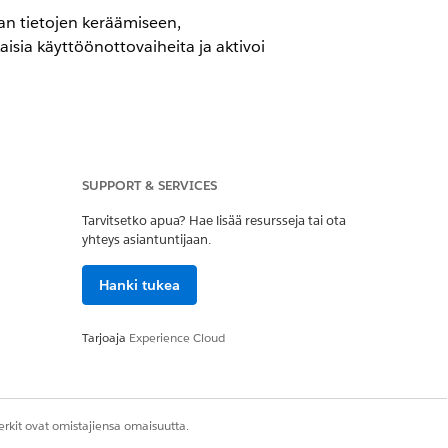
an tietojen keräämiseen,
sia käyttöönottovaiheita ja aktivoi
SUPPORT & SERVICES
Tarvitsetko apua? Hae lisää resursseja tai ota
yhteys asiantuntijaan.
eus
Hanki tukea
Tarjoaja
Experience Cloud
öoikeusjoukko
work Sample Templates
.
datakartoituksista ja
rkit ovat omistajiensa omaisuutta.