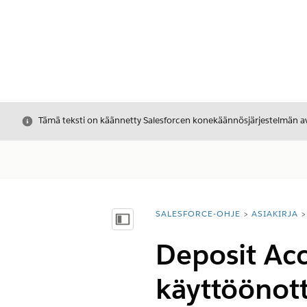
Sulje
Tämä teksti on käännetty Salesforcen konekäännösjärjestelmän avu
SALESFORCE-OHJE
ASIAKIRJA
Olet tässä:
Näytä sisällysluettelo
Deposit Ac
käyttöönot