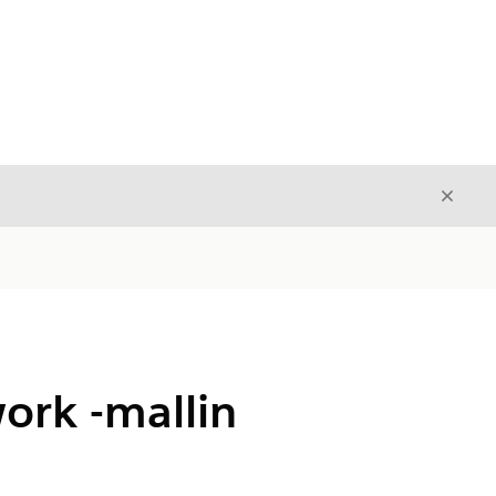
Sulje
Sulje
ork -mallin