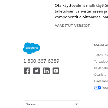
Ota käyttövalmis malli käytt
talletuksen vahvistamiseen j
komponentit aloittaaksesi ha
VAADITUT VERSIOT
Käytettävissä: Lightning Exp
SALESFO
Käytettävissä:
Professional E
Tietosuoj
1-800-667-6389
Turvatied
Discovery Framework -esimerkki
Käyttöeh
Osallistu
Evästease
You
Kirjoita Määritykset-valikon 
Jos haluat nähdä luettelon mal
Select Org
Suomi
integrointitoimenpiteistä,
nap