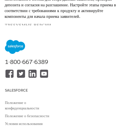
депозита и согласия на разглашение. Настройте этапы приема в
соответствии с требованиями к продукту и активируйте
компоненты для начала приема заявителей.
ТРЕБУЕМЫЕ ВЕРСИИ
Доступно в версиях: Lightning Experience
Доступно в версиях:
Professional Edition
,
Enterprise Edition
и
Unlimited Edition
.
1-800-667-6389
НЕОБХОДИМЫЕ ПОЛНОМОЧИЯ ПОЛЬЗОВАТЕЛЯ
Для развертывания образцов
Настройка приложения
шаблонов инфраструктуры
И
Discovery:
SALESFORCE
Набор полномочий «Оценка
Положение о
отраслей»
конфиденциальности
Введите строку «
в поле
Инфраструктура Discovery»
Положение о безопасности
«Быстрый поиск» меню «Настройка» и выберите пункт
Условия использования
«
Образцы шаблонов инфраструктуры Discovery
».