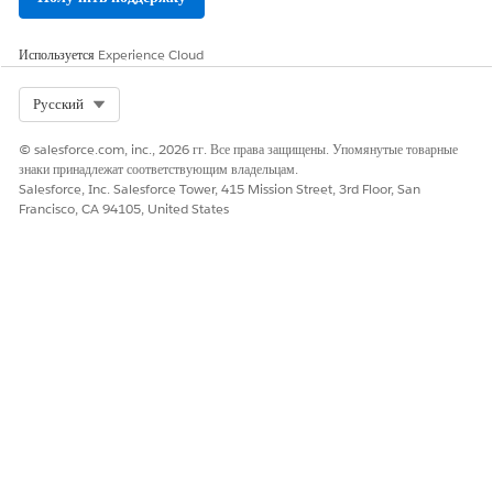
полями.
Используется
Experience Cloud
Select Org
Русский
ЭТА СТАТЬЯ РЕШИЛА ВАШУ ПРОБЛЕМУ?
Оставьте свой отзыв, чтобы мы могли стать лучше!
© salesforce.com, inc., 2026 гг. Все права защищены. Упомянутые товарные
знаки принадлежат соответствующим владельцам.
Да
Нет
Salesforce, Inc. Salesforce Tower, 415 Mission Street, 3rd Floor, San
Francisco, CA 94105, United States