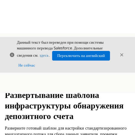
Данный текст был переведен при помощи системы
машинного перевода Salesforce. Дополнительные
Закрыть
Закры
сведения см.
здесь
.
Переключить на английский
Закрыт
Не сейчас
Содержание
Показать содержание
Развертывание шаблона
инфраструктуры обнаружения
депозитного счета
Разверните готовый шаблон для настройки стандартизированного
многоэтапного потока для сбора данных заявителя, проверки