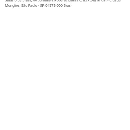
Salesforce Brasil, Av. Jornalista Roberto Marinho, 85 - 14º andar - Cidade
Monções, São Paulo - SP, 04575-000 Brasil
ESTE ARTIGO RESOLVEU SEU PROBLEMA?
Diga-nos para podermos melhorar!
Sim
Não