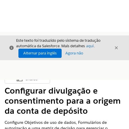
Este texto foi traduzido pelo sistema de tradução
automática da Salesforce. Mais detalhes
aqui
.
Fechar
Fecha
Fechar
Alternar para inglês
Agora não
Índice
Mostrar índice
Configurar divulgação e
consentimento para a origem
da conta de depósito
Configure Objetivos de uso de dados, Formulários de
autorização e uma matriz de decisão para gerenciar o