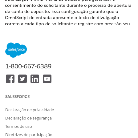
consentimento do solicitante durante o processo de abertura
de conta de depósito. Essa configuração garante que o
OmniScript de entrada apresente o texto de divulgação
correto a cada tipo de solicitante e registre com precisão seu
consentimento.
EDIÇÕES OBRIGATÓRIAS
Disponível em: Lightning Experience
Disponível em:
Professional
,
Enterprise
e
Unlimited
1-800-667-6389
Editions
Criar uma finalidade de uso de dados
.
Os registros de Finalidade do uso de dados definem a
base legal para sua instituição financeira coletar e
SALESFORCE
processar informações do solicitante durante o processo
de abertura de conta de depósito. Esses registros
Declaração de privacidade
registram com precisão o consentimento do OmniScript
Declaração de segurança
de entrada para cada aplicativo para cumprir as normas
Termos de uso
de privacidade de dados.
Diretrizes de participação
Crie um formulário de autorização.