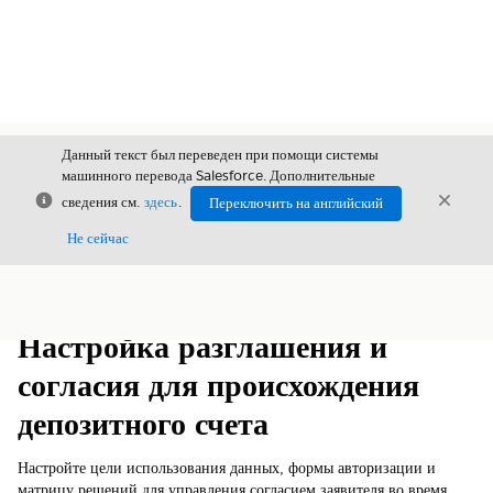
Данный текст был переведен при помощи системы
машинного перевода Salesforce. Дополнительные
Закрыть
Закры
сведения см.
здесь
.
Переключить на английский
Закрыт
Не сейчас
Содержание
Показать содержание
Настройка разглашения и
согласия для происхождения
депозитного счета
Настройте цели использования данных, формы авторизации и
матрицу решений для управления согласием заявителя во время