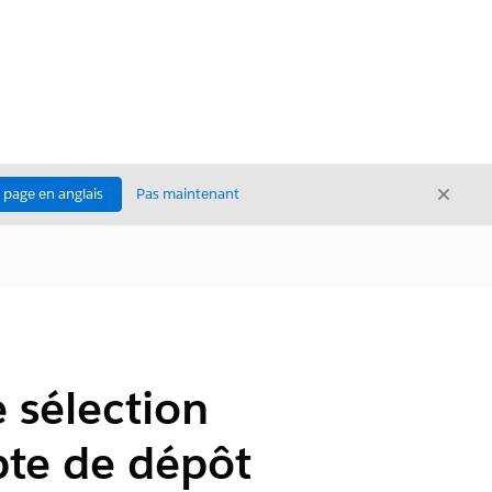
Ferme
a page en anglais
Pas maintenant
Fermer
e sélection
pte de dépôt