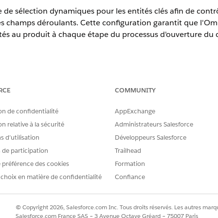
e de sélection dynamiques pour les entités clés afin de contrô
s champs déroulants. Cette configuration garantit que l'Omn
aptés au produit à chaque étape du processus d'ouverture du
Experience
RCE
COMMUNITY
al
Edition,
Enterprise
Edition et
Unlimited
Edition
on de confidentialité
AppExchange
AUTORISATIONS UTILISATEUR REQUISES
n relative à la sécurité
Administrateurs Salesforce
de sélection :
Personnaliser l'application
 d’utilisation
Développeurs Salesforce
s de participation
Trailhead
iste de sélection dynamiques :
Ensemble d'autorisations Pr
 préférence des cookies
Formation
sur
Gestionnaire d’objet
.
 choix en matière de confidentialité
Confiance
 souhaitez mettre à jour. Sélectionnez par exemple
Formulaire de
ns
.
 que vous souhaitez modifier, par exemple
Type
.
© Copyright 2026, Salesforce.com Inc. Tous droits réservés. Les autres marqu
ez sur
Nouveau
.
Salesforce.com France SAS – 3 Avenue Octave Gréard – 75007 Paris