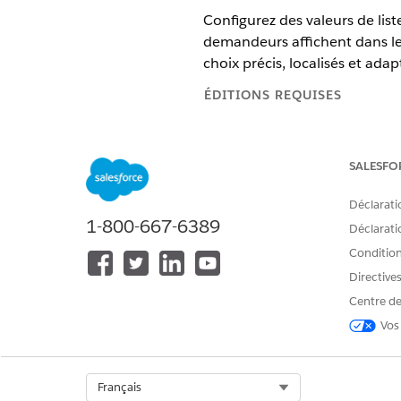
Configurez des valeurs de list
demandeurs affichent dans le
choix précis, localisés et ad
ÉDITIONS REQUISES
Disponible avec : Lightning 
SALESFO
Disponible avec :
Profession
Déclarati
1-800-667-6389
Déclaratio
Pour activer les valeurs de liste 
Conditions
Directive
Pour configurer des valeurs de l
Centre de
Dans Configuration, cliquez 
Vos
Sélectionnez l'objet que vous
Cliquez sur
Champs et relatio
Cliquez sur le nom du champ
Select Org
Français
Dans la section Valeurs, cliqu