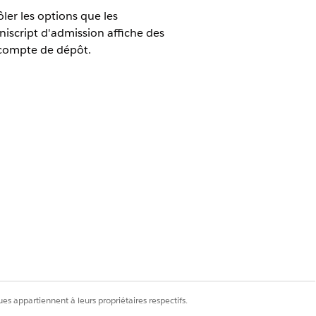
ler les options que les
iscript d'admission affiche des
 compte de dépôt.
êt numérique
 demande
.
es appartiennent à leurs propriétaires respectifs.