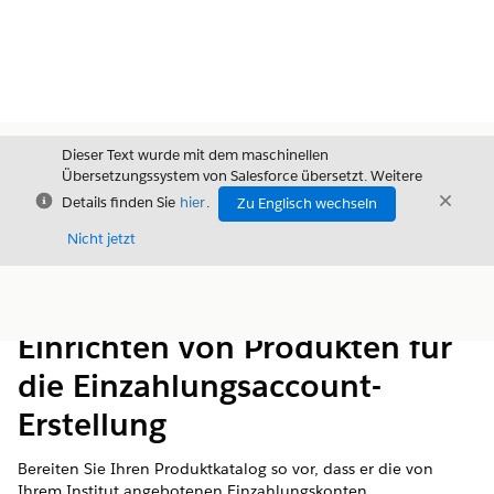
Dieser Text wurde mit dem maschinellen
Übersetzungssystem von Salesforce übersetzt. Weitere
Schließen
Schli
Details finden Sie
hier
.
Zu Englisch wechseln
Schließ
Nicht jetzt
Inhalt
Inhalt anzeigen
Einrichten von Produkten für
die Einzahlungsaccount-
Erstellung
Bereiten Sie Ihren Produktkatalog so vor, dass er die von
Ihrem Institut angebotenen Einzahlungskonten