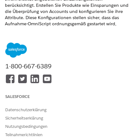
berücksichtigt. Erstellen Sie Produkte wie Einsparungen und
die Überprüfung von Accounts und konfigurieren Sie ihre
Attribute. Diese Konfigurationen stellen sicher, dass das
Aufnahme-OmniScript ordnungsgemäß gestartet wird,
Eingaben validiert und die richtigen Angebote angezeigt
werden.
ERFORDERLICHE EDITIONEN
Verfügbarkeit: Lightning Experience
1-800-667-6389
Verfügbarkeit:
Professional
,
Enterprise
und
Unlimited
Edition
Kataloge für Einzahlungskonto erstellen
SALESFORCE
Richten Sie Ihren Einzahlungsaccount-Produktkatalog ein,
damit der Aufnahme-Flow Antragstellern Produkte
Datenschutzerklärung
präsentieren und das richtige OmniScript starten kann.
Erstellen Sie eine Produktkategorie, um Ihre
Sicherheitserklärung
Einzahlungsaccountprodukte zu gruppieren, damit
Nutzungsbedingungen
Antragsteller sie im Experience Cloud-Portal durchsuchen
Teilnahmerichtlinien
und auswählen können.