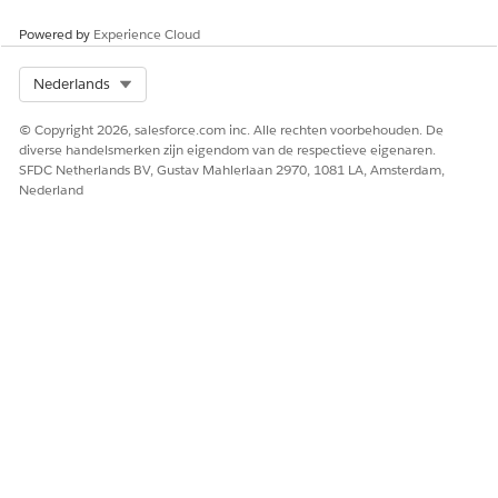
wettelijke en vertrouwelijkheidsvoorwaarden. Deze records
houden werknemersovereenkomsten bij voor
Powered by
Experience Cloud
gegevensbescherming, belangenconflicten en beleid voor
wettelijke naleving.
Select Org
Nederlands
© Copyright 2026, salesforce.com inc. Alle rechten voorbehouden. De
diverse handelsmerken zijn eigendom van de respectieve eigenaren.
SFDC Netherlands BV, Gustav Mahlerlaan 2970, 1081 LA, Amsterdam,
HEEFT DIT ARTIKEL UW PROBLEEM OPGELOST?
Nederland
Laat ons weten wat we kunnen doen om te verbeteren!
Ja
Nee