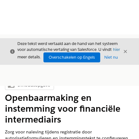
Deze tekst werd vertaald aan de hand van het systeem
voor automatische vertaling van Salesforce. U vindt
hier
Sluiten
Sluite
Sluiten
meer details.
Overschakelen op Engels
Niet nu
Inhoudsopgave
Inhoudsopgave weergeven
Openbaarmaking en
instemming voor financiële
intermediairs
Zorg voor naleving tijdens registratie door
autorisatieformulieren en instemmingstekst te configureren