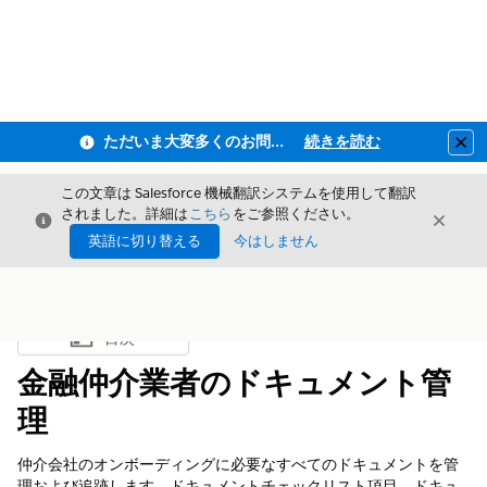
ただいま大変多くのお問い合わせをいただいており、ご連絡までにお時間を頂戴しております
続きを読む
Clo
この文章は Salesforce 機械翻訳システムを使用して翻訳
されました。詳細は
こちら
をご参照ください。
閉じる
閉じ
閉じる
英語に切り替える
今はしません
目次
目次を表示
金融仲介業者のドキュメント管
理
仲介会社のオンボーディングに必要なすべてのドキュメントを管
理および追跡します。ドキュメントチェックリスト項目、ドキュ