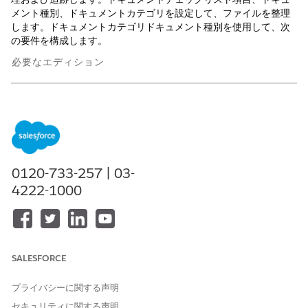
メント種別、ドキュメントカテゴリを設定して、ファイルを整理
します。ドキュメントカテゴリドキュメント種別を使用して、次
の要件を構成します。
必要なエディション
使用可能なエディション: Lightning Experience (
Professional
Edition、
Enterprise
Edition、および
Unlimited
Edition)。
金融仲介業者のドキュメントチェックリスト項目の設定
[ドキュメントチェックリスト項目] の仲介会社ドキュメントを
申込者、申込フォーム、関係者プロファイルのデータとその関
0120-733-257 | 03-
連レコードと照合します。
4222-1000
金融仲介業者のドキュメント種別の設定
会社と会社の従業員のドキュメント要件を定義して、仲介ネッ
トワークの検証フレームワークを確立します。ドキュメント種
別を設定して、ID、プロフェッショナルライセンス、財務諸
SALESFORCE
表などのログイン情報を追跡および検証し、規制へのコンプラ
イアンスを確保します。
プライバシーに関する声明
金融仲介業者のドキュメントカテゴリドキュメント種別の設定
セキュリティに関する声明