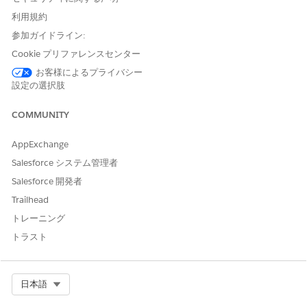
金融仲介業者のドキュメント種別とドキュメントカテゴリ間の
利用規約
リレーションを確立します。特定のドキュメント種別をそれぞ
れのドキュメントカテゴリに関連付けます。
参加ガイドライン:
Cookie プリファレンスセンター
金融仲介業者に必要なドキュメントカテゴリとドキュメント種
別
お客様によるプライバシー
コンプライアンスレコードを収集して分類するフレームワーク
設定の選択肢
を確立することで、仲介会社の検証を合理化します。ビジネス
ライセンスなどのファイルをオンボーディング要件に関連付け
COMMUNITY
るドキュメント種別とカテゴリを設定します。ドキュメントカ
テゴリドキュメント種別の対応付けを使用して、受入を自動化
AppExchange
し、デューデリジェンスを加速します。
Salesforce システム管理者
Salesforce 開発者
Trailhead
トレーニング
この記事で問題は解決されましたか?
トラスト
ご意見をお待ちしております。
はい
いいえ
Select Org
日本語