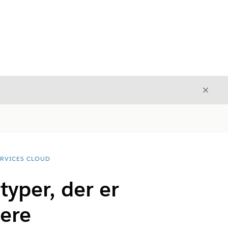
Luk
Luk
ERVICES CLOUD
yper, der er
dere