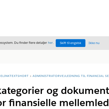
ssystem. Du finder flere detaljer
her
.
Skift til engelsk
Ikke nu
ELINKTEXTSHORT
ADMINISTRATORVEJLEDNING TIL FINANCIAL S
tegorier og dokumentt
r finansielle mellemle