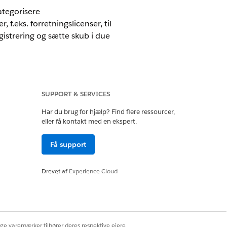
ategorisere
f.eks. forretningslicenser, til
istrering og sætte skub i due
SUPPORT & SERVICES
Har du brug for hjælp? Find flere ressourcer,
eller få kontakt med en ekspert.
emfri introduktion. Brug
entkategori.
Få support
Drevet af
Experience Cloud
ngsartikler
dokument
t forretningsadresse
t
ige varemærker tilhører deres respektive ejere.