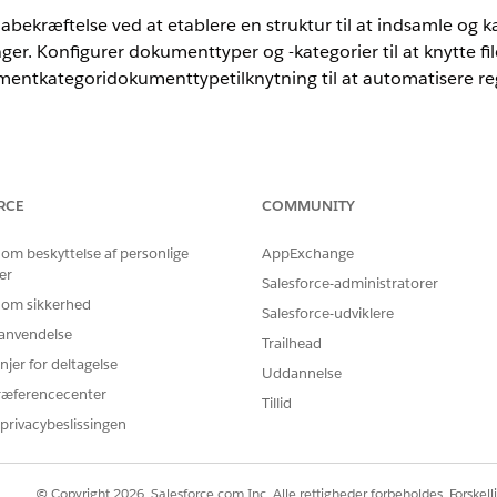
bekræftelse ved at etablere en struktur til at indsamle og k
. Konfigurer dokumenttyper og -kategorier til at knytte filer, 
entkategoridokumenttypetilknytning til at automatisere reg
nce
RCE
COMMUNITY
rprise
og
Unlimited
Edition
 om beskyttelse af personlige
AppExchange
er
ellemliggende firma og firmamedarbejdere for at få en probl
Salesforce-administratorer
 om sikkerhed
goridokumenttype til at knytte dokumenttypen til en dokum
Salesforce-udviklere
r anvendelse
Trailhead
DOKUMENTTYPE
njer for deltagelse
Uddannelse
ræferencecenter
menter
Memorandum og associeri
Tillid
Forretningsregistrerings
privacybeslissingen
Bekræftelse på registrere
Police Clearance-certifika
© Copyright 2026, Salesforce.com Inc. Alle rettigheder forbeholdes. Forskell