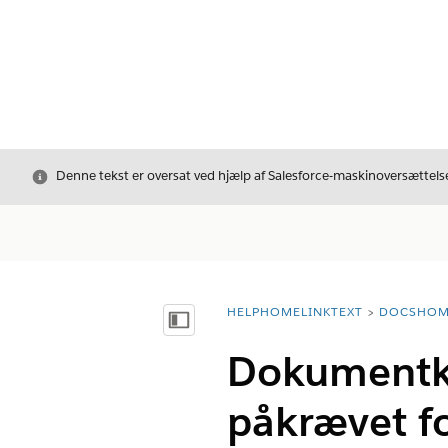
Luk
Denne tekst er oversat ved hjælp af Salesforce-maskinoversættelse
HELPHOMELINKTEXT
DOCSHOM
breadcrumbDescription
Vis indholdsfortegnelse
Dokumentka
påkrævet fo