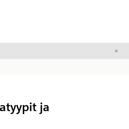
Sulje
Sulje
atyypit ja