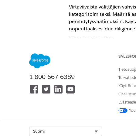
Virtaviivaista välittäjien va
kategorisoimiseksi. Määritä asi
perehdytysvaatimuksiin. Käytä
nopeuttaaksesi due diligence 
VAADITUT VERSIOT
Käytettävissä: Lightning Experi
SALESFO
Käytettävissä:
Professional Edit
Tietosuoj
1-800-667-6389
Kerää asiakirjoja välitysyhtiöl
Turvatied
asiakirjatyyppitietuetta liittää
Käyttöeh
Osallistu
ASIAKIRJAN LUOKKA
Evästease
Yritys- ja lakisääteiset asiakirjat
You
Select Org
Suomi
Rikollisen taustan tarkastukset