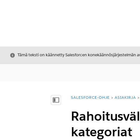
Sulje
Tämä teksti on käännetty Salesforcen konekäännösjärjestelmän avu
SALESFORCE-OHJE
ASIAKIRJA
Olet tässä:
Näytä sisällysluettelo
Rahoitusväli
kategoriat