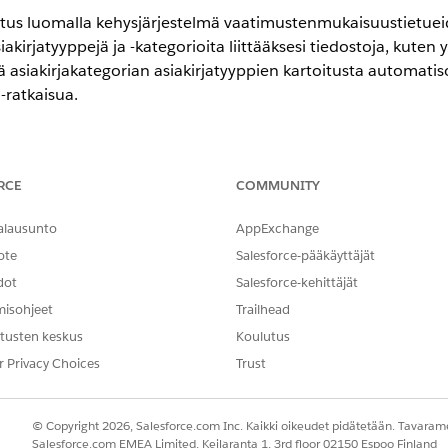
hvistus luomalla kehysjärjestelmä vaatimustenmukaisuustietue
akirjatyyppejä ja -kategorioita liittääksesi tiedostoja, kuten yr
 asiakirjakategorian asiakirjatyyppien kartoitusta automatis
-ratkaisua.
encessa
RCE
COMMUNITY
ion
-,
Enterprise Edition
- ja
Unlimited Edition
-versioissa
alausunto
AppExchange
täsi ja yrityksesi työntekijöiltä sujuvaa perehdytystä varten. K
ote
Salesforce-pääkäyttäjät
ksesi asiakirjatyypin asiakirjakategoriaan.
dot
Salesforce-kehittäjät
misohjeet
Trailhead
ASIAKIRJATYYPPI
tusten keskus
Koulutus
Muistiinpanot ja yhdistyks
r Privacy Choices
Trust
Yrityksen rekisteröintiasia
Rekisteröidyn yrityksen o
© Copyright 2026, Salesforce.com Inc. Kaikki oikeudet pidätetään. Tavarame
Poliisin valtuutustodistus
Salesforce.com EMEA Limited, Keilaranta 1, 3rd floor 02150 Espoo Finland