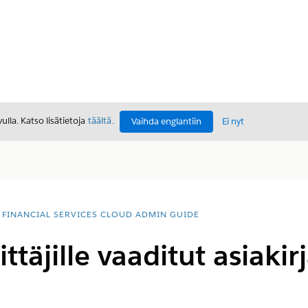
lla. Katso lisätietoja
täältä
.
Vaihda englantiin
Ei nyt
FINANCIAL SERVICES CLOUD ADMIN GUIDE
ttäjille vaaditut asiakirj