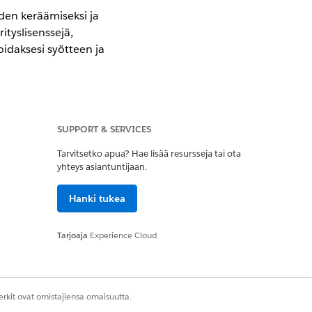
iden keräämiseksi ja
ityslisenssejä,
oidaksesi syötteen ja
SUPPORT & SERVICES
Tarvitsetko apua? Hae lisää resursseja tai ota
yhteys asiantuntijaan.
äytä Asiakirjan luokka -
Hanki tukea
Tarjoaja
Experience Cloud
en artikkelit
kirja
soitteen todistus
rkit ovat omistajiensa omaisuutta.