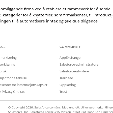
ellomliggende firma ved å etablere et rammeverk for å samle 
ategorier for å knytte filer, som firmalisenser, til introduks
ngen til å automatisere inntak og øke due diligence.
nce
RCE
COMMUNITY
prise
og
Unlimited
Edition
rnerklæring
AppExchange
irmaet og firmaets ansatte for å få en problemfri introdu
serklæring
Salesforce-administratorer
kumenttype til en dokumentkategori.
 bruk
Salesforce-utviklere
njer for deltakelse
Trailhead
DOKUMENTTYPE
esenter for informasjonskapsler
Opplæring
Memorandum og sammense
r Privacy Choices
Trust
Firmagringsdokument
Bevis på registrert forret
© Copyright 2026, Salesforce.com Inc. Med enerett. Ulike varemerker tilhøre
Poliseopplysningssertifika
Salesforce, Inc. Salesforce Tower, 415 Mission Street, 3rd Floor, San Francis
Overordnet kriminalkontr