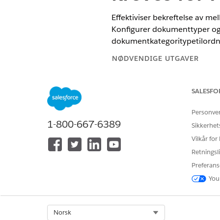
Effektiviser bekreftelse av m
Konfigurer dokumenttyper og -k
dokumentkategoritypetilordni
NØDVENDIGE UTGAVER
Tilgjengelig i Lightning Experie
SALESFO
Tilgjengelig i
Professional
,
Enter
Personve
Samle dokumenter fra mellomf
1-800-667-6389
Sikkerhet
Dokumenttype til å knytte do
Vilkår for
Retningsli
DOKUMENTKATEGORI
Preferans
Firma- og juridiske dokumenter
You
Kriminalbakgrunnskontroller
Select Org
Norsk