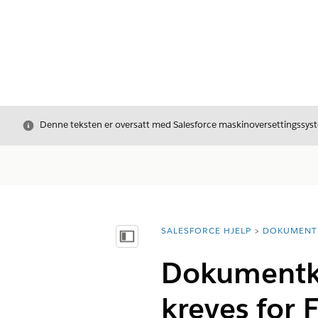
Avslutt
Denne teksten er oversatt med Salesforce maskinoversettingssyste
SALESFORCE HJELP
DOKUMENT
Du er her:
Vis innholdsfortegnelse
Dokumentka
kreves for 