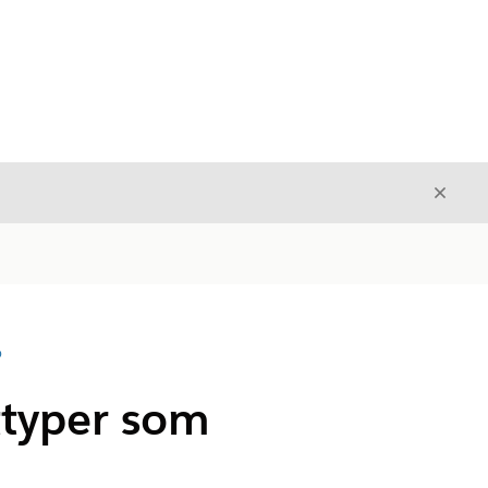
Avslut
Avslutt
D
typer som