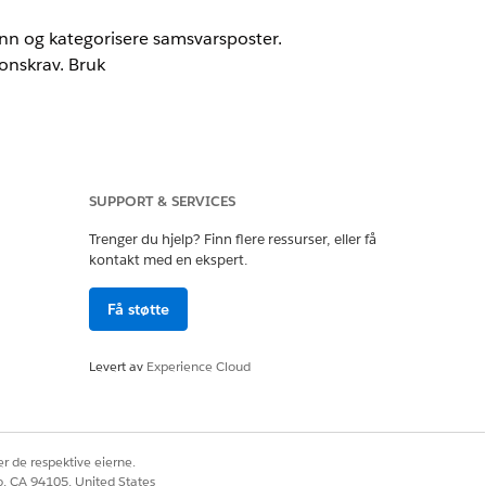
inn og kategorisere samsvarsposter.
jonskrav. Bruk
SUPPORT & SERVICES
Trenger du hjelp? Finn flere ressurser, eller få
kontakt med en ekspert.
ksjon. Bruk dokumentkategoriposten
Få støtte
Levert av
Experience Cloud
tningsartikler
ningsadresse
r de respektive eierne.
t
co, CA 94105, United States
oll