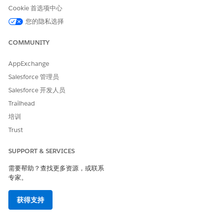
Cookie 首选项中心
地址证明
水电费账单
您的隐私选择
房地产税法案
租赁或租赁协议
COMMUNITY
身份证明
国家 ID 卡
AppExchange
护照
Salesforce 管理员
驾驶执照
Salesforce 开发人员
收入证明
雇用通知书
Trailhead
工资单
培训
所得税申报表
Trust
许可证证明
职业证书
SUPPORT & SERVICES
Professional 许可证
商业许可证
需要帮助？查找更多资源，或联系
专家。
获得支持
本文章是否解决您的问题？