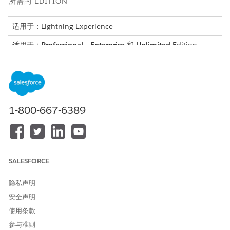
所需的 EDITION
适用于：Lightning Experience
适用于：
Professional
、
Enterprise
和
Unlimited
Edition
从中介公司和公司员工那里收集文档，以便顺利入职。使用文档类
别文档类型记录将文档类型与文档类别相关联。
文档类别
文档类型
1-800-667-6389
公司和法律文档
公司章程和章程
商业注册文件
注册公司地址证明
犯罪背景调查
警方许可证书
SALESFORCE
高级刑事检查
标准刑事检查
隐私声明
安全声明
财务报表
已审计财务报表
使用条款
净值认证
营业银行帐户详细信息
参与准则