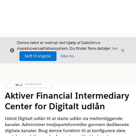
Denne tekst er oversat ved hjælp af Salesforce-
maskinoversættelsessystem. Du finder flere detaljer
her
.
Luk
Luk
Luk
Skift til engelsk
Ikke nu
Indhold
Vis indholdsfortegnelse
Aktiver Financial Intermediary
Center for Digitalt udlån
Udvid Digitalt udlån til at starte udlån via mellemliggende
kanaler. Administrer tredjepartsformidler gennem dedikerede
digitale kanaler. Brug denne funktion til at konfigurere sikre