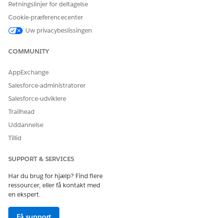
Retningslinjer for deltagelse
Giv os besked, så vi kan forbedre os!
Cookie-præferencecenter
Ja
Nej
Uw privacybeslissingen
COMMUNITY
AppExchange
Salesforce-administratorer
Salesforce-udviklere
Trailhead
Uddannelse
Tillid
SUPPORT & SERVICES
Har du brug for hjælp? Find flere
ressourcer, eller få kontakt med
en ekspert.
Få support