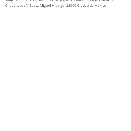
Salesforce, Inc. Calle Montes Urales 424, Lomas - Virreyes, Lomas de
Chapultepec V Secc., Miguel Hidalgo, 11000 Ciudad de México