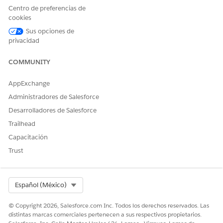
seguimiento de solicitudes de préstamos.
Centro de preferencias de
cookies
Sus opciones de
privacidad
¿RESOLVIÓ ESTE ARTÍCULO SU PROBLEMA?
¡Háganos saber cómo podemos mejorar!
COMMUNITY
Sí
No
AppExchange
Administradores de Salesforce
Desarrolladores de Salesforce
Trailhead
Capacitación
Trust
Select Org
Español (México)
© Copyright 2026, Salesforce.com Inc. Todos los derechos reservados. Las
distintas marcas comerciales pertenecen a sus respectivos propietarios.