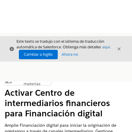
Este texto se tradujo con el sistema de traducción
automática de Salesforce. Obtenga más detalles
aquí
.
Cerrar
Cerrar
Cerrar
Cambiar a inglés
Ahora no
Índice de
Mostrar índice de materias
materias
Activar Centro de
intermediarios financieros
para Financiación digital
Amplíe Financiación digital para iniciar la originación de
préstamos a través de canales intermediarios. Gestione