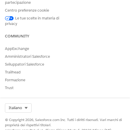
partecipazione
Centro preferenze cookie
Le tue scelte in materia di
privacy
QUESTO ARTICOLO HA RISOLTO IL PROBLEMA?
Facci sapere, così possiamo migliorare!
COMMUNITY
Sì
No
AppExchange
Amministratori Salesforce
Sviluppatori Salesforce
Trailhead
Formazione
Trust
Select Org
Italiano
© Copyright 2026, Salesforce.com Inc. Tutti i diritti riservati. Vari marchi di
proprietà dei rispettivi titolari.