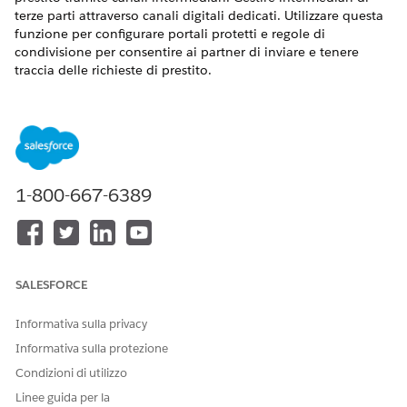
terze parti attraverso canali digitali dedicati. Utilizzare questa
funzione per configurare portali protetti e regole di
condivisione per consentire ai partner di inviare e tenere
traccia delle richieste di prestito.
VERSIONI (EDITION) RICHIESTE
Disponibile nelle versioni: Lightning Experience nelle
versioni
Professional
Edition,
Enterprise
Edition e
Unlimited
Edition.
1-800-667-6389
AUTORIZZAZIONI UTENTE NECESSARIE
Per impostare il Centro
Insieme di autorizzazioni
intermediari finanziari:
Finanziamento digitale
SALESFORCE
Da Imposta, trovare e selezionare
Finanziamento digitale
.
Attivare il
Centro intermediari finanziari
.
Informativa sulla privacy
Informativa sulla protezione
Dopo aver attivato questa impostazione, configurare il portale
degli intermediari finanziari e le impostazioni di condivisione
Condizioni di utilizzo
in modo che gli intermediari possano inviare e tenere traccia
Linee guida per la
delle richieste di prestito.