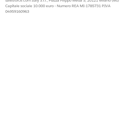
salesforce.com Italy S.r.l., Piazza Filippo Meda 5, 20121 Milano (MI)
Capitale sociale 10.000 euro - Numero REA MI-1785731 P.IVA
04959160963