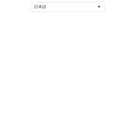
Select Org
日本語
この記事で問題は解決されましたか
ご意見をお待ちしております。