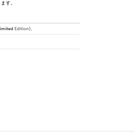
します。
imited
Edition)。
 Onboarding (仲介会社のオンボーディング)
rm Onboarding (仲介会社のオンボーデ
lus Bank plc との住宅ローン取引
を読み、同意しました。選挙人名簿
る信用調査機関や不正防止機関を検