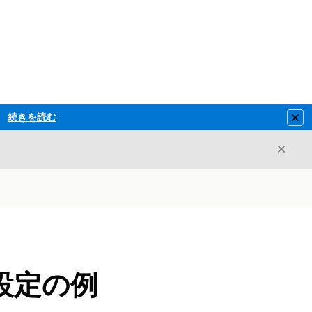
続きを読む
Clo
閉じ
閉じる
設定の例