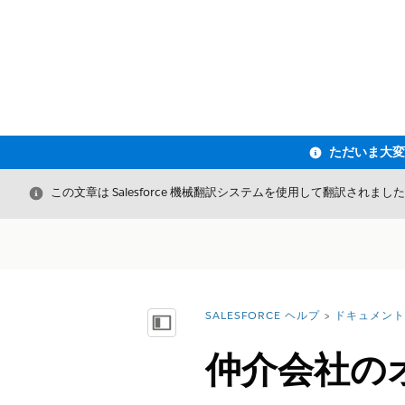
閉じる
この文章は Salesforce 機械翻訳システムを使用して翻訳されまし
SALESFORCE ヘルプ
ドキュメント
詳細情報:
目次を表示
仲介会社の