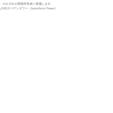
確な情報を提供した場合、詳細は信
d. それぞれの商標は、それぞれの商標所有者に帰属します。
に渡されます。お客様は、信用調査
ーデンタワー（Salesforce Tower）
ら提供された情報を使用して、当社
よび/またはマネーロンダリングの防止
用調査機関があなたから検索を受け
書に検索フットプリントが表示され
得に影響しません。信用調査機関お
た情報は、信用調査機関から他の組
ック、債務者追跡、債権回収、取引
れます。
はい
いいえ