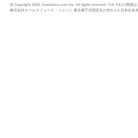
索します。虚偽または不正
© Copyright 2026, Salesforce.com Inc. All rights reserve
用調査機関と詐欺防止機関
株式会社セールスフォース・ジャパン 東京都千代田区丸の内1-1-3 日本生命丸の内ガ
機関および詐欺防止機関か
の ID を決定し、詐欺お
および検出を行います。信
取ると、私の信用調査報告
ます。この検索は、信用獲
よび詐欺防止機関に提供し
織に提供され、同様のチェ
先管理を行うために使用さ
?