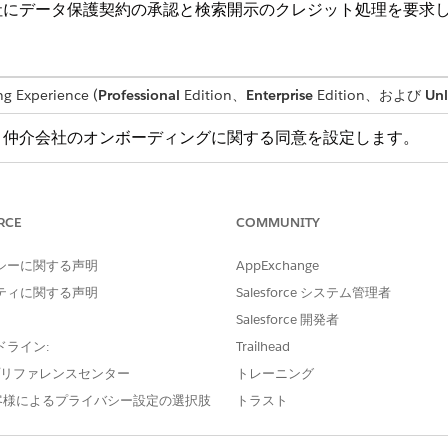
社にデータ保護契約の承認と検索開示のクレジット処理を要求
xperience (
Professional
Edition、
Enterprise
Edition、および
Unl
、仲介会社のオンボーディングに関する同意を設定します。
詳細
名前: Intermediary Firm
RCE
COMMUNITY
名前: Intermediary Fi
シーに関する声明
AppExchange
ィング)
ティに関する声明
Salesforce システム管理者
ロケール: 英語 (アメリカ)
Salesforce 開発者
ドライン:
Trailhead
有効: True
e プリファレンスセンター
トレーニング
詳細テキスト: 当社は Cumu
客様によるプライバシー設定の選択肢
トラスト
条件およびデータ保護契約
などの公開データを提供す