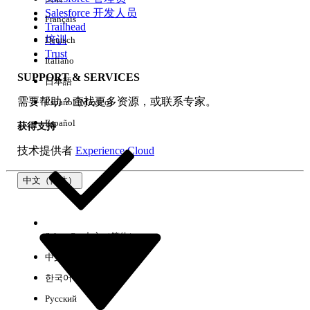
Salesforce 开发人员
Français
体验
Trailhead
培训
Deutsch
Trust
Italiano
SUPPORT & SERVICES
日本語
全部清除
完成
需要帮助？查找更多资源，或联系专家。
Español (México)
Español
获得支持
技术提供者
Experience Cloud
中文（简体）
Select Org
中文（简体）
中文（繁体）
한국어
Русский
没有结果