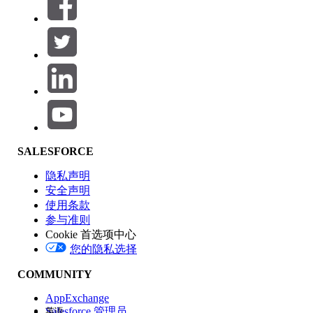
筛选器 (0)
选择筛选器
添加
产品区域
SALESFORCE
功能影响
隐私声明
安全声明
使用条款
参与准则
Cookie 首选项中心
版本
您的隐私选择
COMMUNITY
AppExchange
Salesforce 管理员
英语