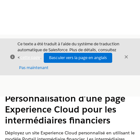
Ce texte a été traduit à l’aide du système de traduction
automatique de Salesforce. Plus de détails, consultez
Fermer
Ferme
<
cette page
.
Basculer vers la page en anglais
Fermer
Pas maintenant
Table des
Afficher la table des matières
matières
Personnalisation d'une page
Experience Cloud pour les
intermédiaires financiers
Déployez un site Experience Cloud personnalisé en utilisant le
modèle Portail intermédiaire financier. Les intermédiaires