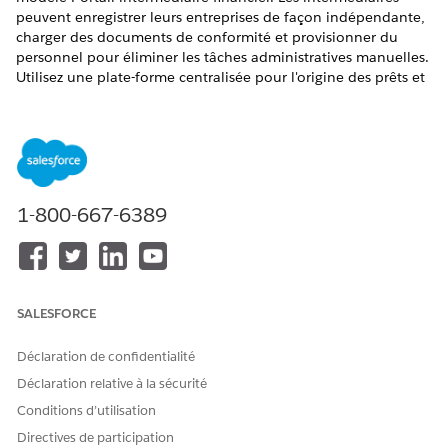
peuvent enregistrer leurs entreprises de façon indépendante,
charger des documents de conformité et provisionner du
personnel pour éliminer les tâches administratives manuelles.
Utilisez une plate-forme centralisée pour l'origine des prêts et
le suivi du statut afin d'accélérer les processus de partenariat.
ÉDITIONS REQUISES
Disponible avec : Lightning Experience
1-800-667-6389
Disponible avec :
Professional
Edition,
Enterprise
Edition et
Unlimited
Edition
Suivez les étapes de configuration d’Experience Cloud en
utilisant le modèle Prêt numérique pour votre organisation :
SALESFORCE
Activation des expériences numériques
Configuration des paramètres Expériences numériques
Déclaration de confidentialité
Configuration d'un domaine personnalisé pour votre site
Déclaration relative à la sécurité
Experience Cloud
Navigation dans les espaces de travail d'expérience
Conditions d’utilisation
Administration de votre site Experience Cloud
Directives de participation