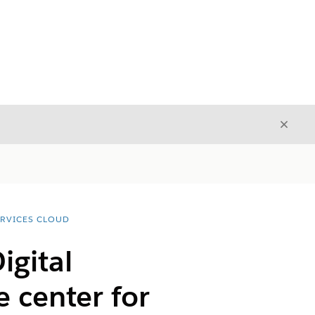
Luk
Luk
ERVICES CLOUD
igital
 center for