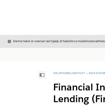
Luk
Denne tekst er oversat ved hjælp af Salesforce-maskinoversættelse
HELPHOMELINKTEXT
DOCSHOM
breadcrumbDescription
Vis indholdsfortegnelse
Financial I
Lending (Fi