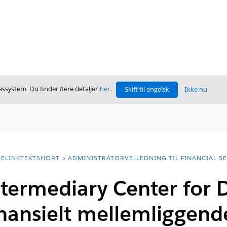
ssystem. Du finder flere detaljer
her
.
Skift til engelsk
Ikke nu
ELINKTEXTSHORT
ADMINISTRATORVEJLEDNING TIL FINANCIAL S
ntermediary Center for D
nansielt mellemliggende