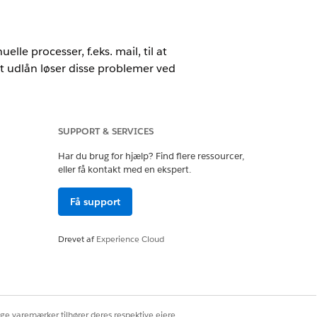
lle processer, f.eks. mail, til at
t udlån løser disse problemer ved
SUPPORT & SERVICES
Har du brug for hjælp? Find flere ressourcer,
eller få kontakt med en ekspert.
ansielle institution udvide dens
atform forenkler processer som
Få support
effektivt.
Drevet af
Experience Cloud
 at digitalisere livscyklussen for
ortal. Låneinstitutter bruger
ige varemærker tilhører deres respektive ejere.
ra mellemliggende