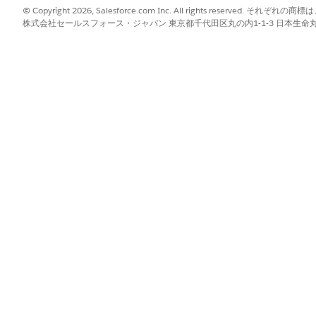
本番へのパスを実現します。
© Copyright 2026, Salesforce.com Inc. All rights reserve
al Intermediary Center の有効化
株式会社セールスフォース・ジャパン 東京都千代田区丸の内1-1-3 日本生命丸の内ガ
して、仲介チャネルを介してローン組成を開始します。専用のデジタル
パートナーがローン申込を送信および追跡するための安全なポータルと
s Discovery Framework テンプレートのリリース
ancial Intermediaryテンプレートを使用して、仲介ネットワー
 を使用して、仲介会社と従業員のオンボーディングを合理化します。ガイド
、ロールベースのアクセス権の付与を行います。
値の設定
ィングフォームに対応付けて、データ収集をカスタマイズします。申込
設定し、仲介業者を分類し、Salesforce システム管理者やローン
ェーズ定義の作成
ィングのフェーズ定義を作成して、パートナーライフサイクルを調整し
します。事前作成済みテンプレートを使用してワークフローを標準化し
ます。
理
必要なすべてのドキュメントを管理および追跡します。ドキュメントチ
、ファイルを整理します。ドキュメントカテゴリドキュメント種別を使