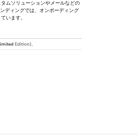
スタムソリューションやメールなどの
ンラインレンディングでは、オンボーディング
しています。
imited
Edition)。
ットワークの管理を合理化できます。
。仲介者はローン申込受入プロセスを
の仲介関係のライフサイクルをデジタル化するための
管理します。融資機関は自動化されたフェ
ジェンスから従業員のプロビジョニングまで、サード
用してローンを組成し、ドキュメントに関
レーションに置き換え、透明性が高くコン