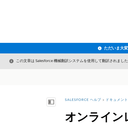
閉じる
この文章は Salesforce 機械翻訳システムを使用して翻訳されまし
SALESFORCE ヘルプ
ドキュメント
詳細情報:
目次を表示
オンライン