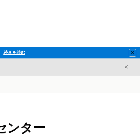
続きを読む
Clo
閉じ
閉じる
センター