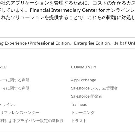
会社のアプリケーションを管理するために、コストのかかるカ
す。Financial Intermediary Center for オ
されたソリューションを提供することで、これらの問題に対処
xperience (
Professional
Edition、
Enterprise
Edition、および
Unl
ことで、金融機関は対象範囲を拡大し、サードパーティ仲介ネ
、デジタルオンボーディングなどのプロセスが簡素化されます
RCE
COMMUNITY
シーに関する声明
AppExchange
iary Center for オンラインレンディングは、貸し手がサードパーティ
ティに関する声明
Salesforce システム管理者
提供します。仲介者は安全なポータルからローンを組成し、スタッフを
Salesforce 開発者
用して、コンプライアンスとデューデリジェンスを監督します。
ドライン:
Trailhead
l Intermediary Onboardingジャーニー
e プリファレンスセンター
トレーニング
iary Onboarding Journey は、仲介会社のユーザー登録やデューデリ
客様によるプライバシー設定の選択肢
トラスト
フサイクルをデジタル化します。承認後、仲介者は安全なポータルを使
します。このワークフローを使用して、手動プロセスを自動オーケスト