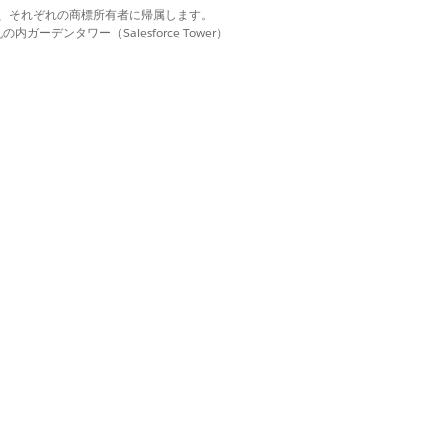
d. それぞれの商標は、それぞれの商標所有者に帰属します。
ーデンタワー（Salesforce Tower）
チャネルでサードパーティ仲介業者を管理
共有ルールを設定します。
クの拡張を促進します。ディスカバリーフレーム
付きフォームをカスタマイズして、コンプラ
フォームオブジェクトと当事者プロファイ
処理担当者などの担当者を識別して、地理的
ます。トランジションを対応付け、登録か
たり、コンプライアンス要件を満たすカス
ェックリスト項目、ドキュメント種別、ド
用して、次の要件を構成します。