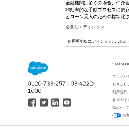
金融機関は多くの場合、仲介
非効率的な手動プロセスに依存していま
とローン受入のための標準化
必要なエディション
使用可能なエディション: Lightning E
金融仲介センターを使用する
このプラットフォームにより
SALESFO
効率的に開始できます。
プライバ
金融仲介センターの基本
0120-733-257 | 03-4222-
Financial Intermed
セキュリ
標準化されたソリューションを
1000
利用規約
ーズオーケストレーションを使
参加ガイ
オンラインレンディングのFinancia
Cooki
Financial Intermed
お
パーティパートナーシップライ
して貸し手とコラボレーション