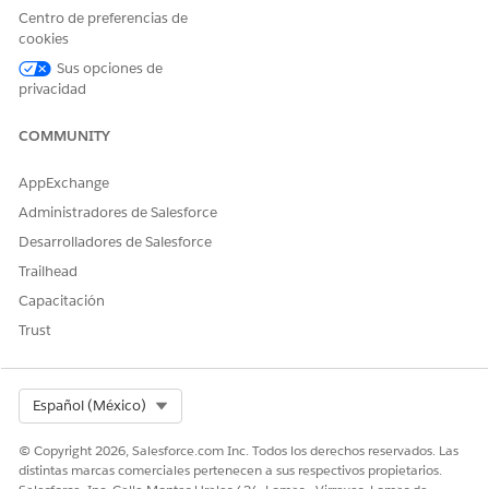
dos categorías de personas de usuario.
Centro de preferencias de
cookies
Personas de instituciones financieras
Sus opciones de
PERSONA
RESPONSABILIDADES
privacidad
Administrador de Salesforce
Configura la organización de
COMMUNITY
Salesforce, configura sitios
de Experience Cloud,
AppExchange
gestiona plantillas del
Marco de trabajo de
Administradores de Salesforce
descubrimiento y define la
Desarrolladores de Salesforce
Orquestación Gestión de
etapas utilizando la plantilla
Trailhead
predefinida.
Capacitación
Gerente de relaciones con
Actúa como el contacto
Trust
socios (PRM)
principal para empresas
externas. Inicia el proceso
de registro, gestiona
relaciones a nivel de firma y
Select Org
Español (México)
supervisa el desempeño de
alto nivel de canales de
© Copyright 2026, Salesforce.com Inc. Todos los derechos reservados. Las
intermediarios.
distintas marcas comerciales pertenecen a sus respectivos propietarios.