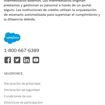
intermediarios externos. Los intermediarios originan
préstamos y gestionan su personal a través de un portal
seguro. Las instituciones de crédito utilizan la orquestación
de escenario automatizada para supervisar el cumplimiento y
la diligencia debida.
EDICIONES NECESARIAS
Disponible en: Lightning Experience en
Professional
Edition,
Enterprise Edition
y
Unlimited Edition
.
1-800-667-6389
Al utilizar el Centro de intermediarios financieros, su
institución financiera puede ampliar su alcance, simplificar la
gestión de redes de intermediarios externas y aumentar la
eficiencia operativa. La solución simplifica la implementación
con componentes y plantillas preconstruidos que se alinean
SALESFORCE
con Financiación digital, permitiendo a las instituciones
financieras ampliar sus redes de socios externos de forma
Declaración de privacidad
efectiva.
Declaración de seguridad
Personas de usuario para intermediarios financieros
Condiciones de uso
Trabajar con el Centro de intermediarios financieros implica
Directrices de participación