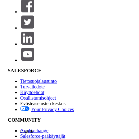
Suodattimet (0)
VALITSE SUODATTIMET
Lisää
Tuotealue
Ominaisuuden vaikutus
SALESFORCE
Tietosuojalausunto
Turvatiedote
Käyttöehdot
Osallistumisohjeet
Evästeasetusten keskus
Your Privacy Choices
Edition
COMMUNITY
AppExchange
English
Salesforce-pääkäyttäjät