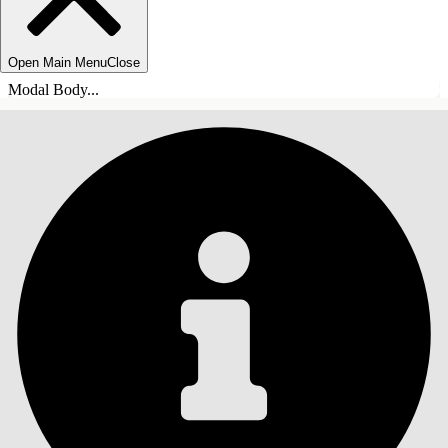
Open Main Menu
Close
Modal Body...
SISÄLLYSLUETTELO
Haku
Näytä sisällysluettelo
Sisällysluettelo