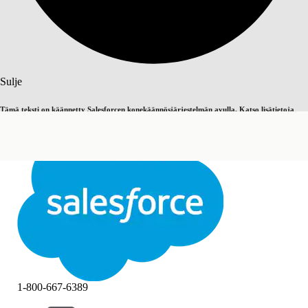
Haku
Sulje
Tämä teksti on käännetty Salesforcen konekäännösjärjestelmän avulla. Katso lisätietoja
Vaihda englantiin
Ei nyt
täältä
.
Sulje
Sulje
1-800-667-6389