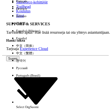
Français
Salesforce-kehittäjät
Trailhead
Deutsch
Kokemus
Koulutus
Trust
Italiano
日本語
SUPPORT & SERVICES
Español (México)
Tarvitsetko apua? Hae lisää resursseja tai ota yhteys asiantuntijaan.
Tyhjennä kaikki
Valmis
Español
Hanki tukea
中文（简体）
Tarjoaja
Experience Cloud
中文（繁體）
Suomi
한국어
Русский
Português (Brasil)
Select Org
Suomi
Ei tuloksia