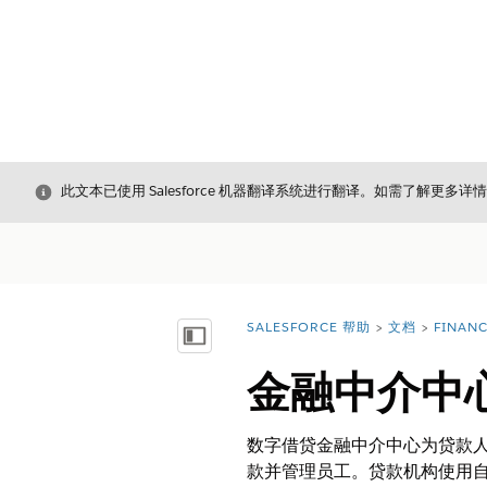
关闭
此文本已使用 Salesforce 机器翻译系统进行翻译。如需了解更多详
SALESFORCE 帮助
文档
FINAN
您在此处：
显示目录
金融中介中
数字借贷金融中介中心为贷款
款并管理员工。贷款机构使用