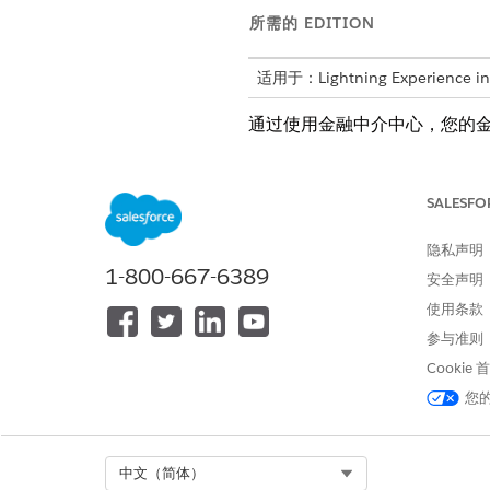
所需的 EDITION
适用于：Lightning Experience i
通过使用金融中介中心，您的
字借贷的预构建组件和模板简
SALESFO
金融中介的用户角色
与金融中介中心合作涉及两类
隐私声明
1-800-667-6389
安全声明
金融机构角色
使用条款
角色
参与准则
Cookie
Salesforce 管理员
您
合作伙伴关系经理 (PRM)
Select Org
中文（简体）