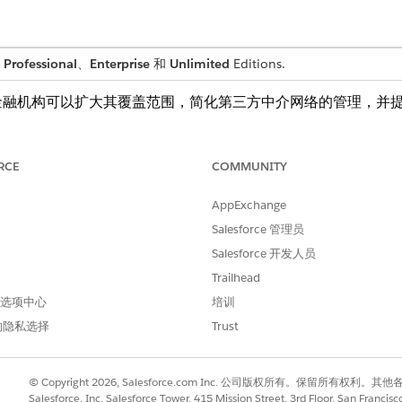
n
Professional
、
Enterprise
和
Unlimited
Editions.
金融机构可以扩大其覆盖范围，简化第三方中介网络的管理，并
化了实施，使金融机构能够有效地扩展其外部合作伙伴网络。
RCE
COMMUNITY
用户角色。
AppExchange
Salesforce 管理员
Salesforce 开发人员
责任
Trailhead
 首选项中心
培训
配置 Salesforce 组织，设置 Exp
Framework 模板，并使用
的隐私选择
Trust
充当外部公司的主要联系人。
介渠道的高级绩效。
© Copyright 2026, Salesforce.com Inc. 公司版权所有。保留所
Salesforce, Inc. Salesforce Tower, 415 Mission Street, 3rd Floor, San Francis