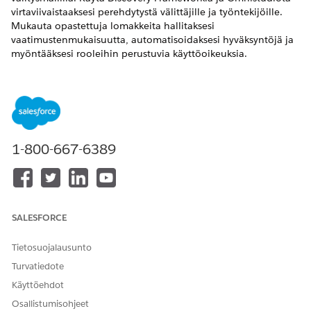
virtaviivaistaaksesi perehdytystä välittäjille ja työntekijöille.
Mukauta opastettuja lomakkeita hallitaksesi
vaatimustenmukaisuutta, automatisoidaksesi hyväksyntöjä ja
myöntääksesi rooleihin perustuvia käyttöoikeuksia.
VAADITUT VERSIOT
Käytettävissä: Lightning Experience on käytettävissä
Professional
-,
Enterprise
- ja
Unlimited
-versioissa.
1-800-667-6389
TARVITTAVAT KÄYTTÖOIKEUDET
Digitaalisten lainausten
Digitaalinen lainaus -
määrittäminen:
käyttöoikeusjoukko
Discovery-kehysmallin
Toimialat Arviointi-
SALESFORCE
käyttäminen:
käyttöoikeusjoukko
Tietosuojalausunto
Etsi ja avaa Määritykset-valikosta
Discovery-kehysmallit.
Turvatiedote
Napsauta
Näytä lisätiedot
nähdäksesi Financial
Intermediaries -mallissa olevat arviointikysymykset,
Käyttöehdot
Omniscriptit, Omnistudio-datakartoitukset ja
Osallistumisohjeet