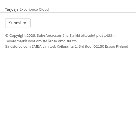
Tarjoaja
Experience Cloud
Select Org
Suomi
© Copyright 2026, Salesforce.com Inc. Kaikki oikeudet pidätetään.
Tavaramerkit ovat omistajiensa omaisuutta.
Salesforce.com EMEA Limited, Keilaranta 1, 3rd floor 02150 Espoo Finland