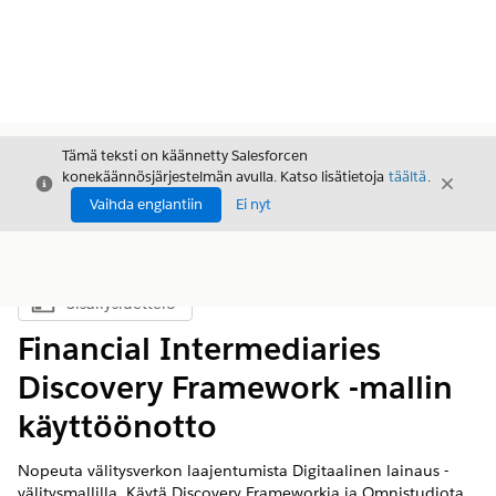
Tämä teksti on käännetty Salesforcen
konekäännösjärjestelmän avulla. Katso lisätietoja
täältä
.
Sulje
Sulje
Sulje
Vaihda englantiin
Ei nyt
Sisällysluettelo
Näytä sisällysluettelo
Financial Intermediaries
Discovery Framework -mallin
käyttöönotto
Nopeuta välitysverkon laajentumista Digitaalinen lainaus -
välitysmallilla. Käytä Discovery Frameworkia ja Omnistudiota