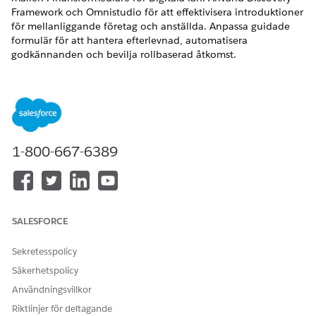
Framework och Omnistudio för att effektivisera introduktioner
för mellanliggande företag och anställda. Anpassa guidade
formulär för att hantera efterlevnad, automatisera
godkännanden och bevilja rollbaserad åtkomst.
VERSIONER SOM KRÄVS
Tillgängliga i: Lightning Experience i versionerna
Professional
,
Enterprise
och
Unlimited
.
1-800-667-6389
ANVÄNDARBEHÖRIGHETER SOM KRÄVS
Konfigurera Digitala lån:
Behörighetsuppsättningen
Digitala lån
Använda ramverksmall för
Behörighetsuppsättningen
SALESFORCE
upptäckt:
Branschbedömning
Sekretesspolicy
Sök fram och öppna Exempelmallar för
upptäcktsramverk
Säkerhetspolicy
i Inställningar.
Klicka på
Visa detaljer
för att se bedömningsfrågor,
Användningsvillkor
Omniscripts, Omnistudio Data Mappers och
Riktlinjer för deltagande