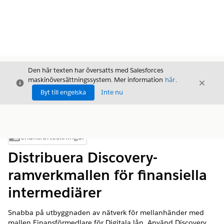
Den här texten har översatts med Salesforces
maskinöversättningssystem. Mer information
här
.
Stäng
Stäng
Stäng
Byt till engelska
Inte nu
Innehållsförteckningar
Visa innehållsförteckning
Distribuera Discovery-
ramverkmallen för finansiella
intermediärer
Snabba på utbyggnaden av nätverk för mellanhänder med
mallen Finansförmedlare för Digitala lån. Använd Discovery