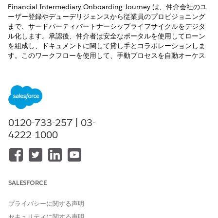
Financial Intermediary Onboarding Journey は、仲介会社のユ
ーザー登録やデューデリジェンスから従業員のプロビジョニング
まで、サードパーティパートナーシップライフサイクルをデジタ
ル化します。承認後、仲介者は安全なポータルを使用してローン
を組成し、ドキュメントに関して貸し手とコラボレーションしま
す。このワークフローを使用して、手動プロセスを自動オーケス
トレーションに置き換え、透明性が高くコンプライアンスに準拠
したローン本番へのパスを実現します。
必要なエディション
使用可能なエディション: Lightning Experience (
Professional
0120-733-257 | 03-
Edition、
Enterprise
Edition、および
Unlimited
Edition)。
4222-1000
オンボーディングジャーニーでは、初期登録と貸し手の承認から
Salesforce 内での従業員のプロビジョニングまでを仲介会社が行
います。オンボーディング後、ローン組成者はポータルを使用し
てローンを組成し、ドキュメントに関して融資機関とコラボレー
ションします。
SALESFORCE
法人登録
プライバシーに関する声明
セキュリティに関する声明