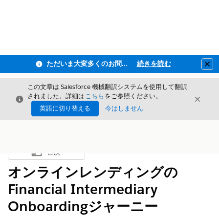
ただいま大変多くのお問い合わせをいただいており、ご連絡までにお時間を頂戴しております
続きを読む
Clo
この文章は Salesforce 機械翻訳システムを使用して翻訳
されました。詳細は
こちら
をご参照ください。
閉じる
閉じ
閉じる
英語に切り替える
今はしません
目次
目次を表示
オンラインレンディングの
Financial Intermediary
Onboardingジャーニー