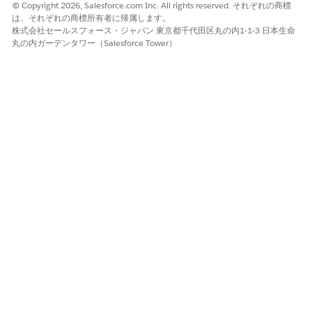
へのフルアクセス権を持つ仲介会社の管理者ユーザーを作成しま
© Copyright 2026, Salesforce.com Inc. All rights reserved. それぞれの商標
す。このシステム管理者はポータルにログインして、ローン組成
は、それぞれの商標所有者に帰属します。
株式会社セールスフォース・ジャパン 東京都千代田区丸の内1-1-3 日本生命
者などのオンボーディング従業員にロールベースのアクセス権限
丸の内ガーデンタワー（Salesforce Tower）
を割り当てます。さらに、必要に応じてアクセス権の監視と更新
を行い、セキュリティと運用効率を維持します。
商品と価格設定
仲介パートナーの商品カタログ、価格設定、オファーを設定しま
す。仲介会社の各ブローカーが使用できる銘柄選択を制御しま
す。
ローン組成およびコラボレーション
ローン組成者はガイド付きディスカバリーフレームワーク
OmniScript を使用して、顧客に代わってローンを申請します。申
込が送信されると、ローン組成者はポータルを使用して進行状況
を監視し、更新を受信できます。これにより、あらゆる問題に迅
速に対応でき、スムーズで効率的なローン申込環境が提供されま
す。
貸付機関が更新やドキュメントの追加を必要とする場合、アクシ
ョン項目を作成し、安全なポータル内でレコードフェーズコンポ