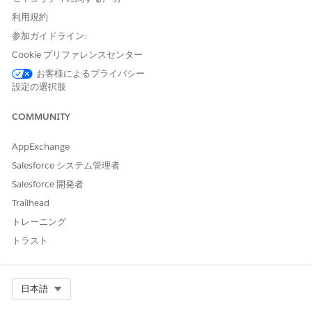
仲介会社のリレーションマネージャーが融資機関の Web サイトに
アクセスし、認証されていないゲストユーザーとしてオンボーデ
利用規約
ィングプロセスを開始します。マネージャーは、仲介会社の基本
参加ガイドライン:
情報を入力して、会社のプロファイルを確立します。この最初の
Cookie プリファレンスセンター
ステップでは、完全なオンボーディング手順の一環として、その
後のやりとりと検証を行うための準備を整えます。
お客様によるプライバシー
設定の選択肢
貸し手の承認
COMMUNITY
銀行のパートナーリレーションマネージャーがデューデリジェン
スを実施し、仲介会社がすべての必要な基準を満たしていること
AppExchange
を確認します。マネージャーは、慎重にステージングされたオー
ケストレーションプロセスを通じて、会社のライセンスと規制要
Salesforce システム管理者
件へのコンプライアンスを検証します。このプロセスには、ライ
Salesforce 開発者
センスの信頼性の確認、コンプライアンスドキュメントの確認、
Trailhead
業界標準への準拠の評価など、特定のチェックと検証が含まれま
す。この検証プロセスを完了したら、パートナーリレーションマ
トレーニング
ネージャーは、銀行のネットワーク内で業務を行う資格があるこ
トラスト
とを確認した後に、会社を承認します。
内部管理とプロビジョニング
Select Org
日本語
会社が登録プロセスを完了したら、融資機関の管理者はポータル