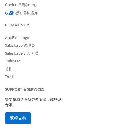
产品目录管理设计者
Cookie 首选项中心
您的隐私选择
和
产品发现管理员
COMMUNITY
和
AppExchange
Salesforce 定价管理员
Salesforce 管理员
和
Salesforce 开发人员
Salesforce 定价设计时间用户
Trailhead
培训
要使用 Experience Cloud for
Omnistudio 用户
数字借贷：
Trust
和
SUPPORT & SERVICES
规则引擎运行时
和
需要帮助？查找更多资源，或联系
专家。
产品目录管理查看器
和
获得支持
产品发现用户