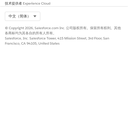
技术提供者
Experience Cloud
和
Salesforce 定价运行时用户
Select Org
中文（简体）
从“设置”中，查找并选择
权限集
。
© Copyright 2026, Salesforce.com Inc. 公司版权所有。保留所有权利。其他
单击合作伙伴社区登录权限集旁边的
复制
。
各商标均为其各自的所有人所有。
Salesforce, Inc. Salesforce Tower, 415 Mission Street, 3rd Floor, San
输入权限集的标签。
Francisco, CA 94105, United States
例如合作伙伴社区登录的金融服务。
清除 API 名称字段，然后 Tab 到下一个字段，以便 API 名称自
动填写。
（可选）如果需要，更改描述字段。
单击
保存
。
在“权限集”列表中，单击您刚创建的权限集的名称以进行编辑。
单击
对象设置
，然后单击
编辑
。
更新对象权限，然后保存更改。
具有父子关系的对象继承父对象的访问权限。
所有中介员工的基对象权限
对象
访问权限级别
申请人-申请人关系
读取、写入、编辑、删除、