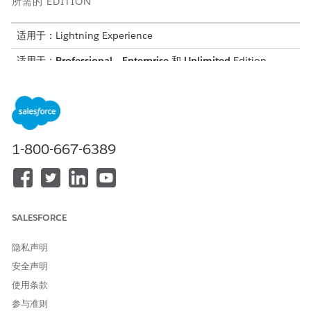
所需的 EDITION
适用于：Lightning Experience
适用于：
Professional
、
Enterprise
和
Unlimited
Edition
所需用户权限
设置数字借贷：
数字借贷权限集
要配置 Experience Cloud for
规则引擎设计器
1-800-667-6389
数字借贷：
和
Omnistudio 管理员
AND
SALESFORCE
合规数据共享管理器
隐私声明
和
安全声明
文档清单
使用条款
与
参与准则