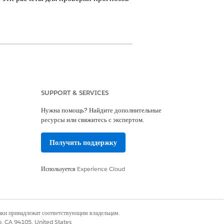
SUPPORT & SERVICES
ких поэтапных поправок и
 и определяют приравненные
Нужна помощь? Найдите дополнительные
ль.
ресурсы или свяжитесь с экспертом.
Получить поддержку
основной долг регулярными
Используется
Experience Cloud
УЛА
наки принадлежат соответствующим владельцам.
InterestRate = annualInterestRate /
co, CA 94105, United States