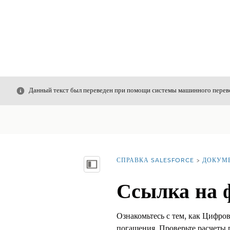
Закрыть
Данный текст был переведен при помощи системы машинного перево
СПРАВКА SALESFORCE
ДОКУМ
Вы находитесь здесь:
Показать содержание
Ссылка на 
Ознакомьтесь с тем, как Цифро
погашения. Проверьте расчеты 