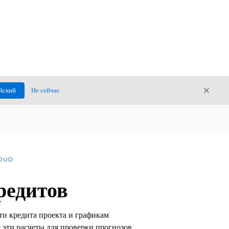
Закры
йский
Не сейчас
Закрыт
LOUD
редитов
ти кредита проекта и графикам
 эти расчеты для проверки прогнозов