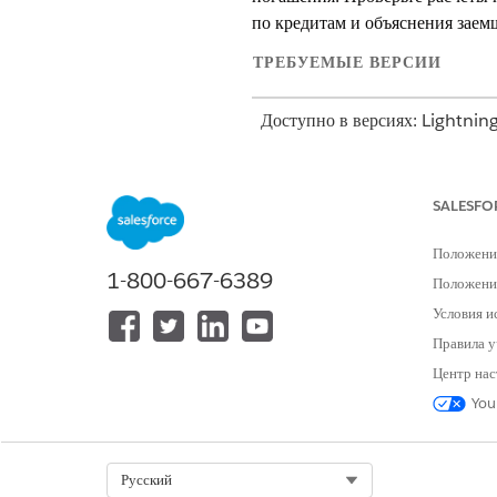
по кредитам и объяснения заем
ТРЕБУЕМЫЕ ВЕРСИИ
Доступно в версиях: Lightnin
Доступно в версиях:
Professi
SALESFO
Просмотрите формулы калькулят
дополнительных платежей. Эти
Положени
ежемесячные платежи для кред
1-800-667-6389
Положение
Условия и
Формулы амортизационных к
Правила у
Формулы применяются к полнос
Центр нас
платежами в течение срока кред
You
ВЫЧИСЛЕНИЕ
Месячная процентная ставка
Select Org
Русский