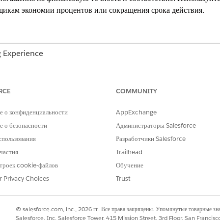
щикам экономии процентов или сокращения срока действия.
g Experience
onal Edition
,
Enterprise Edition
и
Unlimited Edition
.
RCE
COMMUNITY
ора кредита на наличие стандартной амортизации, периодичес
 расчеты преобразуют годовые ставки в ежемесячные проценты
е о конфиденциальности
AppExchange
итных продуктов, например, конструкции воздушных шаров и пу
 о безопасности
Администраторы Salesforce
спользования
Разработчики Salesforce
редитов
частия
Trailhead
тью амортизированным кредитам, когда заемщик выплачивает 
троек cookie-файлов
Обучение
ита.
r Privacy Choices
Trust
ОПИСАНИЕ
ФОРМ
© salesforce.com, inc., 2026 гг. Все права защищены. Упомянутые товарные з
Преобразует годовую процентную ставку в
month
Salesforce, Inc. Salesforce Tower, 415 Mission Street, 3rd Floor, San Francis
месячную десятичную.
1200