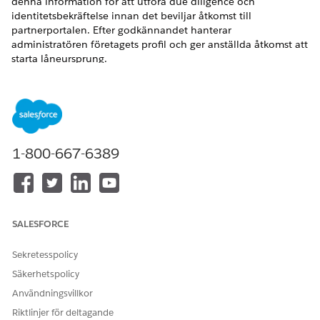
denna information för att utföra due diligence och
identitetsbekräftelse innan det beviljar åtkomst till
partnerportalen. Efter godkännandet hanterar
administratören företagets profil och ger anställda åtkomst att
starta låneursprung.
VERSIONER SOM KRÄVS
Tillgängliga i: Lightning Experience
Tillgängliga i:
Professional
,
Enterprise
och
Unlimited
1-800-667-6389
Edition
Inled en ansökan om intermediärt partnerskap
Etablera ett partnerskap med ditt låneinstitut genom att
inleda introduktionsprocessen i den förmedlande
SALESFORCE
portalen. Relationshanteraren tillhandahåller
mellanliggande företagsdetaljer som till exempel
Sekretesspolicy
medarbetarprofiler och regeldokumentation. Påskynda
övergången från sökande till auktoriserad partner och
Säkerhetspolicy
samla in efterlevnadsdata för granskning av långivare.
Användningsvillkor
Registrera en förmedlande firma
Riktlinjer för deltagande