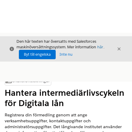
Den här texten har översatts med Salesforces
maskinöversättningssystem. Mer information
här
.
Stäng
Stäng
Stäng
Byt till engelska
Inte nu
Innehållsförteckningar
Visa innehållsförteckning
Hantera intermediärlivscykeln
för Digitala lån
Registrera din förmedling genom att ange
verksamhetsuppgifter, kontaktuppgifter och
administratörsuppgifter. Det långivande institutet använder