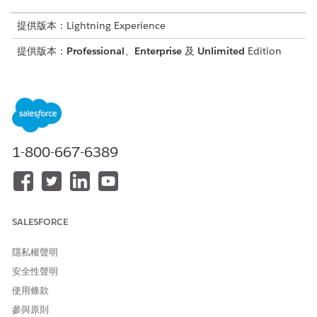
提供版本：Lightning Experience
提供版本：
Professional
、
Enterprise
及
Unlimited
Edition
起始中介合作夥伴申請
透過在中介入口網頁啟動上線流程,與您的貸款機構建立合作關
係。關係經理提供中介公司詳細資料,例如員工設定檔和法規文
件。加速從申請人轉換至經授權的合作夥伴,並取用合規性資料
以供借款者檢閱。
1-800-667-6389
註冊中介公司
提供公司認證和中介管理員詳細資料以註冊上線員工。貸款機構
在授與中介入口網頁的存取權之前會執行盡職調查。批准後,指
定的中介管理員可以管理員工的公司設定檔和佈建存取權。
SALESFORCE
將中介員工登入至中介入口網頁
起始上線要求,以提供員工對貸款入口網頁的存取權。指派角色,
隱私權聲明
例如貸款來源或貸款處理者,以根據責任授與權限。提交員工詳
安全性聲明
細資料以觸發自動流程。您的員工便可登入、完成其設定檔,並
針對貸款申請進行協同合作。
使用條款
參與原則