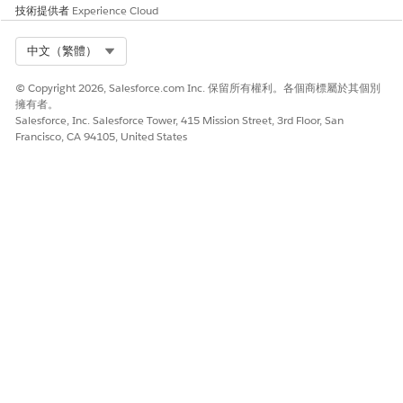
技術提供者
Experience Cloud
Select Org
中文（繁體）
© Copyright 2026, Salesforce.com Inc. 保留所有權利。各個商標屬於其個別
擁有者。
Salesforce, Inc. Salesforce Tower, 415 Mission Street, 3rd Floor, San
Francisco, CA 94105, United States