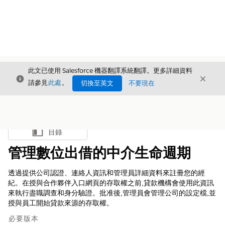
此文已使用 Salesforce 機器翻譯系統翻譯。更多詳細資料
結束
結束
結束
請參見
此處
。
切換至英文
不要現在
目錄
顯示目錄
管理數位出借的中介生命週期
透過提供公司認證、連絡人資訊和管理員詳細資料來註冊您的經
紀。在授與合作夥伴入口網頁的存取權之前,貸款機構會使用此資訊
來執行盡職調查和身分驗證。批准後,管理員會管理公司的設定檔,並
授與員工開始貸款來源的存取權。
必要版本