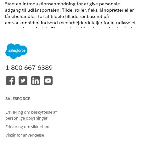
Start en introduktionsanmodning for at give personale
adgang til udlånsportalen. Tildel roller, f.eks. lånopretter eller
lånebehandler, for at tildele tilladelser baseret på
ansvarsområder. Indsend medarbejderdetaljer for at udløse et
automatiseret forløb. Dine medarbejdere logger derefter ind,
udfylder deres profiler og samarbejder om låneansøgninger.
EDITIONSHEADING
Tilgængelig i: Lightning Experience
1-800-667-6389
Tilgængelig i:
Professional
,
Enterprise
og
Unlimited
Edition
BRUGERTILLADELSER PÅKRÆVET
Sådan opsættes Digitalt
Tilladelsessættet Digitalt
SALESFORCE
udlån:
udlån
Erklæring om beskyttelse af
Log ind på partnerportalen som en administrator.
personlige oplysninger
Klik på
Tilføj en mellemmedarbejder
.
Erklæring om sikkerhed
Angiv medarbejderens navn og mail.
Vilkår for anvendelse
Vælg en rolle baseret på medarbejderens ansvarsområder.