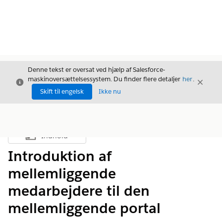
Denne tekst er oversat ved hjælp af Salesforce-
maskinoversættelsessystem. Du finder flere detaljer
her
.
Luk
Luk
Luk
Skift til engelsk
Ikke nu
Indhold
Vis indholdsfortegnelse
Introduktion af
mellemliggende
medarbejdere til den
mellemliggende portal