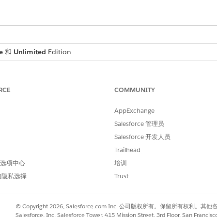
e
和
Unlimited
Edition
所需用户权限
RCE
COMMUNITY
数字借贷权限集
AppExchange
网站。
Salesforce 管理员
Salesforce 开发人员
Trailhead
并发起新贷款申请的员工选择此角色。
档和通过承保转移现有申请的员工选择此角色。
 首选项中心
培训
的隐私选择
Trust
员通过将员工添加到入口网站来管理公司的员工。分配特定角色
© Copyright 2026, Salesforce.com Inc. 公司版权所有。保留所
Salesforce, Inc. Salesforce Tower, 415 Mission Street, 3rd Floor, San Francis