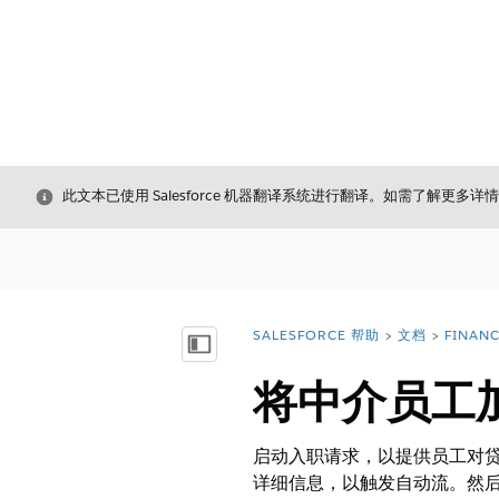
关闭
此文本已使用 Salesforce 机器翻译系统进行翻译。如需了解更多详
SALESFORCE 帮助
文档
FINAN
您在此处：
显示目录
将中介员工
启动入职请求，以提供员工对
详细信息，以触发自动流。然