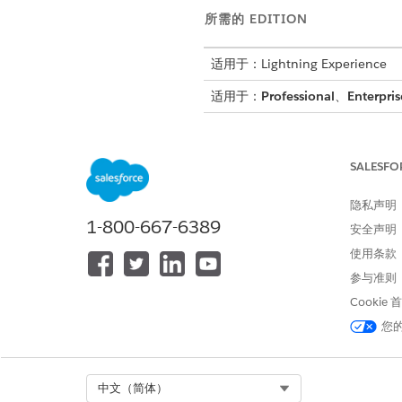
所需的 EDITION
适用于：Lightning Experience
适用于：
Professional
、
Enterpris
SALESFO
设置数字借贷：
隐私声明
以管理员身份登录合作伙伴入口
1-800-667-6389
单击
添加中介员工
。
安全声明
输入员工的姓名和电子邮件。
使用条款
根据员工的职责选择角色。
参与准则
贷款发起人：为与客户互动
贷款处理者：为负责收集文
Cookie
您
提交申请。
在合作获得批准后，中介管理
作流的权限。
Select Org
中文（简体）