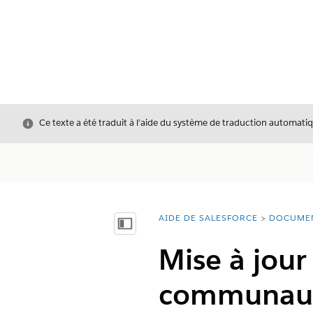
Fermer
Ce texte a été traduit à l’aide du système de traduction automatiq
AIDE DE SALESFORCE
DOCUME
Vous êtes ici :
Afficher la table des matières
Mise à jour
communauté