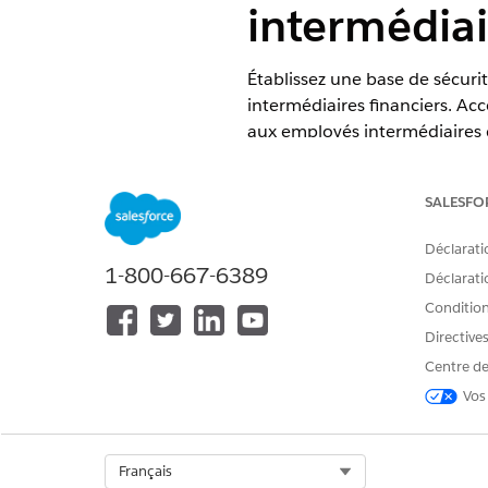
intermédiai
Établissez une base de sécuri
intermédiaires financiers. Ac
aux employés intermédiaires d'
de profil avec la fonctionnali
Experience Cloud.
SALESFO
ÉDITIONS REQUISES
Déclarati
1-800-667-6389
Disponible avec : Lightning Exp
Déclaratio
Conditions
Disponible avec :
Professional
E
Directive
Centre de
Vos
Pour configurer Prêt numérique
Pour configurer Experience Clo
Select Org
Français