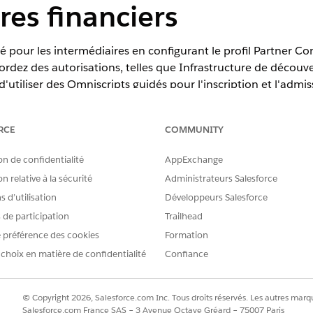
res financiers
té pour les intermédiaires en configurant le profil Partner 
cordez des autorisations, telles que Infrastructure de décou
utiliser des Omniscripts guidés pour l'inscription et l'admis
té d'objet pour permettre aux intermédiaires de gérer les pro
RCE
COMMUNITY
on de confidentialité
AppExchange
erience
n relative à la sécurité
Administrateurs Salesforce
 d’utilisation
Développeurs Salesforce
dition,
Enterprise
Edition et
Unlimited
Edition
s de participation
Trailhead
 préférence des cookies
AUTORISATIONS UTILISATEUR REQUISES
Formation
 choix en matière de confidentialité
Confiance
 :
Ensemble d'autorisations Pr
ud pour Prêt numérique :
Concepteur de moteur de 
© Copyright 2026, Salesforce.com Inc. Tous droits réservés. Les autres marqu
ET
Salesforce.com France SAS – 3 Avenue Octave Gréard – 75007 Paris