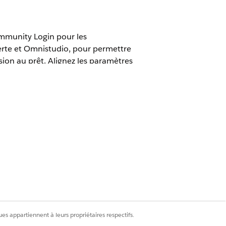
Community Login pour les
verte et Omnistudio, pour permettre
sion au prêt. Alignez les paramètres
cessus métiers dans votre site
êt numérique
règles
es appartiennent à leurs propriétaires respectifs.