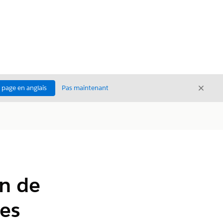
Ferme
a page en anglais
Pas maintenant
Fermer
on de
es