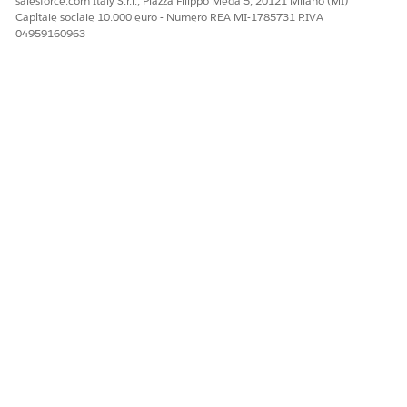
salesforce.com Italy S.r.l., Piazza Filippo Meda 5, 20121 Milano (MI)
Capitale sociale 10.000 euro - Numero REA MI-1785731 P.IVA
04959160963