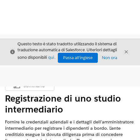
Questo testo è stato tradotto utilizzando il sistema di
traduzione automatica di Salesforce. Ulteriori dettagli
Chiudi
Chiud
Chiudi
sono disponibili
qui
.
Passa all'inglese
Non ora
Sommario
Mostra sommario
Registrazione di uno studio
intermediario
Fornire le credenziali aziendali e i dettagli dell'amministratore
intermediario per registrare i dipendenti a bordo. L'ente
creditizio esegue la dovuta diligenza prima di concedere