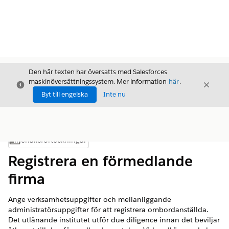
Den här texten har översatts med Salesforces
maskinöversättningssystem. Mer information
här
.
Stäng
Stäng
Stäng
Byt till engelska
Inte nu
Innehållsförteckningar
Visa innehållsförteckning
Registrera en förmedlande
firma
Ange verksamhetsuppgifter och mellanliggande
administratörsuppgifter för att registrera ombordanställda.
Det utlånande institutet utför due diligence innan det beviljar