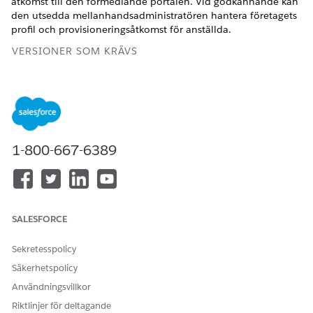
åtkomst till den förmedlande portalen. Vid godkännande kan
den utsedda mellanhandsadministratören hantera företagets
profil och provisioneringsåtkomst för anställda.
VERSIONER SOM KRÄVS
Tillgängliga i: Lightning Experience
Tillgängliga i:
Professional
,
Enterprise
och
Unlimited
Edition
1-800-667-6389
ANVÄNDARBEHÖRIGHETER SOM KRÄVS FÖR ATT
Konfigurera Digitala lån:
Behörighetsuppsättningen
Digitala lån
SALESFORCE
På webbplatsen för låneinstitut, ange uppgifter om
företagsregistrering.
Sekretesspolicy
Ange företagsnamnet och företagets licensnummer som
registrerats hos regleringsorgan.
Säkerhetspolicy
Ange huvudkontorets huvudadress, inklusive svitnummer
Användningsvillkor
och postnummer.
Riktlinjer för deltagande
Ange detaljerna för det förmedlande företagets