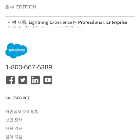
필수 EDITION
지원 제품: Lightning Experience는
Professional
,
Enterprise
및
Unlimited
Edition에서 제공됩니다.
필요한 사용자 권한
문서 유형 문서 범주 만들기:
디지털 대출 사용 권한 집합
AND
1-800-667-6389
Document Checklist Item
금융 중개업체에서 필요한 특정 유형의 문서를 정의합니다.
설정에서
문서 유형
을 찾아서 선택합니다.
SALESFORCE
New Document Type(새 문서 유형)
을 클릭합니다.
문서 유형에 대한 레이블을 입력합니다.
개인정보 처리방침
예: 운전 면허증 API 이름은 레이블을 기반으로 자동으로 채워
보안 정책
지며 사용자 정의할 수 있습니다. API 이름을 편집하여 각 문서
사용 약관
유형에 고유한 API 이름이 있는지 확인합니다.
참여 지침
활성 확인란이 선택되어 있는지 확인합니다.