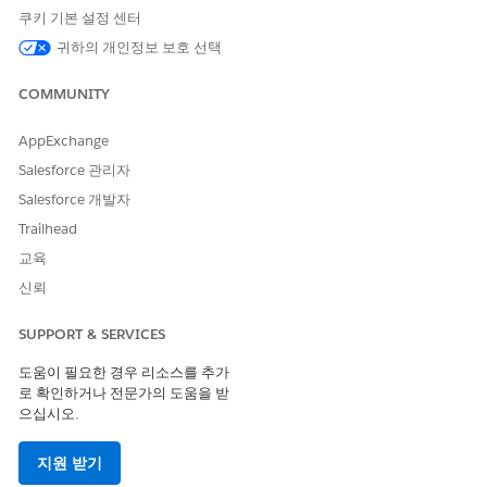
문서 유형에 대한 설명을 입력합니다.
쿠키 기본 설정 센터
다른 문서 유형을 추가하려면
저장 및 새로 만들기
를 클릭하거
귀하의 개인정보 보호 선택
나 완료하려면
저장
을 클릭합니다.
대출 신청을 완료하는 데 필요한 각 유형의 문서에 대한 문서 유
COMMUNITY
형을 만듭니다.
만들어야 하는 문서 유형 목록은 금융 중개인에 필요한 문서 유
AppExchange
형 및 문서 범주를 참조하십시오.
Salesforce 관리자
Salesforce 개발자
Trailhead
이 기사를 통해 문제를 해결했습니까?
교육
개선을 위한 의견을 보내주세요.
신뢰
예
아니요
SUPPORT & SERVICES
도움이 필요한 경우 리소스를 추가
로 확인하거나 전문가의 도움을 받
으십시오.
지원 받기