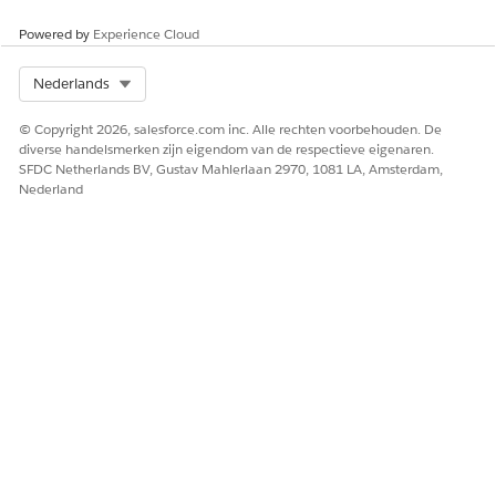
Totaal aantal e-
Toont het geaggregeerde aantal
Powered by
Experience Cloud
mailberichten
e-mailberichten dat is verzonden
of ontvangen door de bankier
Select Org
Nederlands
met klanten over een opgegeven
periode. Gebruik dit
meetgegeven om het volume van
© Copyright 2026, salesforce.com inc. Alle rechten voorbehouden. De
op e-mail gebaseerde outreach-
diverse handelsmerken zijn eigendom van de respectieve eigenaren.
inspanningen in de portefeuille
SFDC Netherlands BV, Gustav Mahlerlaan 2970, 1081 LA, Amsterdam,
van de bankier te evalueren.
Nederland
Overige activiteiten
Toont het totale aantal aan de
klant gerelateerde activiteiten die
niet zijn geclassificeerd als een
gesprek of een e-mailbericht,
zoals persoonlijke vergaderingen
of algemene taken. Gebruik dit
meetgegeven voor het bijhouden
en analyseren van alle vormen
van klantbetrokkenheid.
Distributie
Toont de analyse van de
activiteitstype
activiteiten van een bankier over
verschillende interactietypen,
zoals het percentage gesprekken,