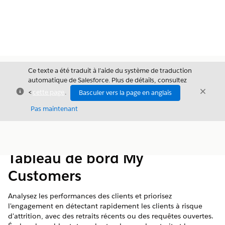
Ce texte a été traduit à l’aide du système de traduction
automatique de Salesforce. Plus de détails, consultez
Fermer
Ferme
<
cette page
.
Basculer vers la page en anglais
Fermer
Pas maintenant
Table des
Afficher la table des matières
matières
Tableau de bord My
Customers
Analysez les performances des clients et priorisez
l'engagement en détectant rapidement les clients à risque
d'attrition, avec des retraits récents ou des requêtes ouvertes.