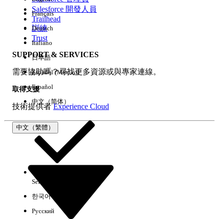
Salesforce 開發人員
Français
經驗
Trailhead
訓練
Deutsch
Trust
Italiano
SUPPORT & SERVICES
日本語
全部清除
完成
需要協助嗎？尋找更多資源或與專家連線。
Español (México)
Español
取得支援
中文（简体）
技術提供者
Experience Cloud
中文（繁體）
Select Org
中文（繁體）
한국어
Русский
沒有結果