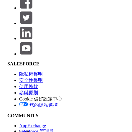
篩選器 (0)
選取篩選
新增
產品區域
SALESFORCE
功能影響
隱私權聲明
安全性聲明
使用條款
參與原則
Cookie 偏好設定中心
版本
您的隱私選擇
COMMUNITY
AppExchange
Salesforce 管理員
English