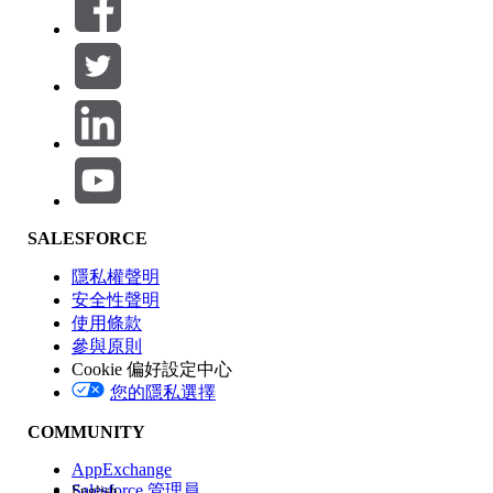
篩選條件： (0)
選取篩選
新增
產品區域
SALESFORCE
功能影響
隱私權聲明
安全性聲明
使用條款
參與原則
Cookie 偏好設定中心
版本
您的隱私選擇
COMMUNITY
AppExchange
Salesforce 管理員
English