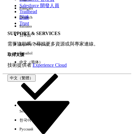
Salesforce 開發人員
Français
經驗
Trailhead
訓練
Deutsch
Trust
Italiano
SUPPORT & SERVICES
日本語
全部清除
完成
需要協助嗎？尋找更多資源或與專家連線。
Español (México)
Español
取得支援
中文（简体）
技術提供者
Experience Cloud
中文（繁體）
Select Org
中文（繁體）
한국어
Русский
沒有結果