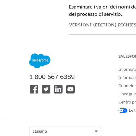
Esaminare i valori dei nomi de
del processo di servizio.
VERSIONI (EDITION) RICHIE
Disponibile nelle versioni: Ligh
Disponibile in:
Enterprise
Editio
SALESFO
All'interno dell'OmniScript di
Informativ
passa una chiave ProcessName 
1-800-667-6389
decisionale GetAllRequiredDoc
Informati
requisiti dei documenti corret
Condizioni
Linee gui
SERVIZIO
Centro pr
Le t
Aggiorna profilo
Gestisci limite di credito
Select Org
Italiano
Impostazione della