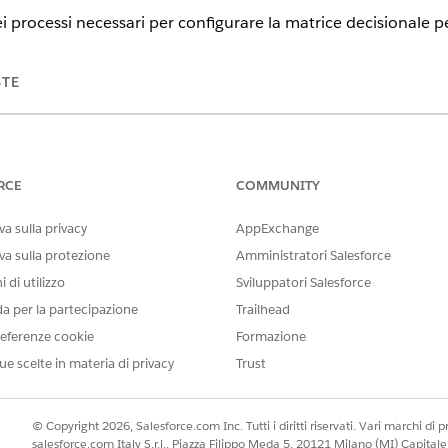
i processi necessari per configurare la matrice decisionale p
STE
tning Experience
n,
Unlimited
Edition e
Developer
Edition con Financial Services Clo
RCE
COMMUNITY
 accettazione per processi di servizio specifici, un elemento
a sulla privacy
AppExchange
nella sezione Payload aggiuntivo. Il valore di questa chiave
umentTypes. Mappare questi valori esatti nella matrice per a
va sulla protezione
Amministratori Salesforce
ti per ogni processo di assistenza.
 di utilizzo
Sviluppatori Salesforce
da per la partecipazione
Trailhead
ELEMENTO PROCEDURA DI
NOME PROCEDURA DI
eferenze cookie
Formazione
INTEGRAZIONE IN OMNISCRIPT
INTEGRAZIONE
ue scelte in materia di privacy
Trust
GetDocumentTypes
FSCWlth_GetAllDocumentTy
GetDocumentTypes
FSCWlth_GetAllDocumentTy
© Copyright 2026, Salesforce.com Inc. Tutti i diritti riservati. Vari marchi di pro
GetDocumentTypes
salesforce.com Italy S.r.l., Piazza Filippo Meda 5, 20121 Milano (MI) Capit
FSCWlth_GetAllDocumentTy