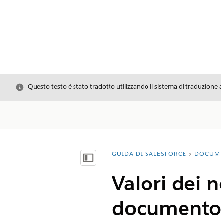
Chiudi
Questo testo è stato tradotto utilizzando il sistema di traduzione 
GUIDA DI SALESFORCE
DOCUM
Ti trovi qui:
Mostra sommario
Valori dei n
documento P