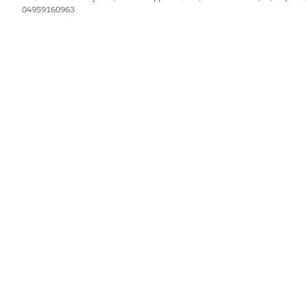
04959160963
GetAllDocumentTypesIP
FSCAddressUpdate_GetDoc
ntTypes
IL PROBLEMA?
orare!