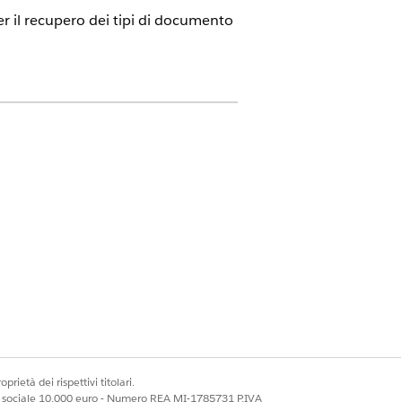
er il recupero dei tipi di documento
ud e Catalogo unificato.
 Procedura di integrazione dedicato
 funge da input per la matrice
ssicurarsi che vengano caricati i
VALORE NOME PROCESSO
pes
FSCWlth_UpdateProfile
pes
FSCRtl_ManageCreditLimit
prietà dei rispettivi titolari.
ale sociale 10.000 euro - Numero REA MI-1785731 P.IVA
pes
FSCWlth_SetupRequiredMinimu