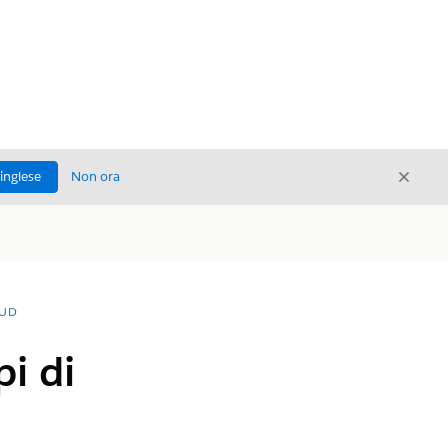
Chiud
'inglese
Non ora
Chiudi
OUD
pi di