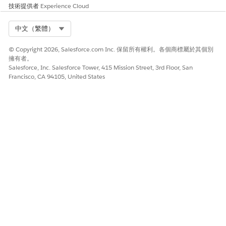
技術提供者
Experience Cloud
Select Org
中文（繁體）
© Copyright 2026, Salesforce.com Inc. 保留所有權利。各個商標屬於其個別
擁有者。
Salesforce, Inc. Salesforce Tower, 415 Mission Street, 3rd Floor, San
Francisco, CA 94105, United States