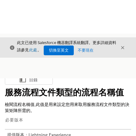
此文已使用 Salesforce 機器翻譯系統翻譯。更多詳細資料
結束
結束
結束
請參見
此處
。
切換至英文
不要現在
目錄
顯示目錄
服務流程文件類型的流程名稱值
檢閱流程名稱值,此值是用來設定您用來取用服務流程文件類型的決
策矩陣所需的。
必要版本
提供版本：Lightning Experience