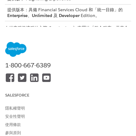
提供版本：具備 Financial Services Cloud 和「統一目錄」的
Enterprise
、
Unlimited
及
Developer
Edition。
在特定服務流程的入院 Omniscript 內,專屬的「整合程序」元素會
在其「額外裝載」區段中傳遞 ProcessName 金鑰。此金鑰的值會
作為 GetAllRequiredDocumentTypes 決策矩陣的輸入。在矩陣中
對應這些確切值,以確保載入每個服務流程的正確文件需求。
服務
OMNISCRIPT
整合程序名稱
流程名稱值
中的整合程序
1-800-667-6389
元素
更新設定檔
GetDocumen
FSCWlth_Get
FSCWlth_Up
tTypes
AllDocument
dateProfile
Types
SALESFORCE
管理信用額度
GetDocumen
FSCWlth_Get
FSCRtl_Man
tTypes
AllDocument
ageCreditLim
隱私權聲明
Types
it
安全性聲明
設定必要的最
GetDocumen
FSCWlth_Get
FSCWlth_Set
使用條款
tTypes
AllDocument
upRequired
低散佈
參與原則
Types
MinimumDis