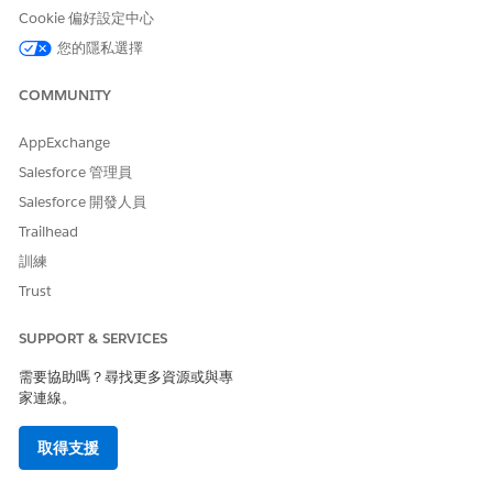
tribution
Cookie 偏好設定中心
您的隱私選擇
地址更新
GetAllDocum
FSCAddressU
AddressUpda
entTypesIP
pdate_GetDo
te
cumentTypes
COMMUNITY
AppExchange
Salesforce 管理員
此文章是否解決您的問題？
Salesforce 開發人員
請讓我們知道，以便我們改進！
Trailhead
是
否
訓練
Trust
SUPPORT & SERVICES
需要協助嗎？尋找更多資源或與專
家連線。
取得支援