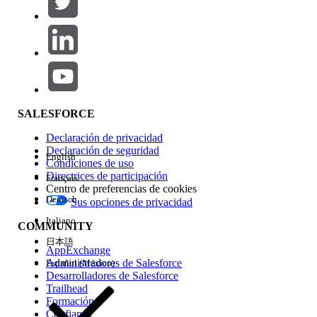
Agregar
Área de productos
Repercusión de función
SALESFORCE
Declaración de privacidad
Declaración de seguridad
English
Condiciones de uso
Directrices de participación
Français
Centro de preferencias de cookies
Deutsch
Sus opciones de privacidad
Edición
Italiano
COMMUNITY
日本語
AppExchange
Administradores de Salesforce
Español (México)
Desarrolladores de Salesforce
Trailhead
Experiencia
Formación
Confianza