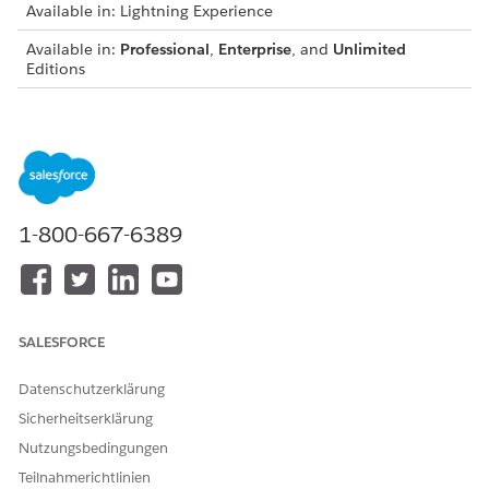
Available in: Lightning Experience
Available in:
Professional
,
Enterprise
, and
Unlimited
Editions
Create a Wallet Share Opportunity in Agentforce Financial
Services
To track a wallet share opportunity, create an opportunity
record for a financial account.
Create a Lead in Agentforce Financial Services
1-800-667-6389
Create a lead record to track a prospect.
Convert a Lead to a Client in Financial Services Cloud
You can convert a lead record to a client record.
SALESFORCE
Datenschutzerklärung
KONNTEN SIE IHR PROBLEM MITHILFE DIESES ARTIKELS
Sicherheitserklärung
LÖSEN?
Nutzungsbedingungen
Geben Sie uns Feedback, damit wir uns verbessern können.
Teilnahmerichtlinien