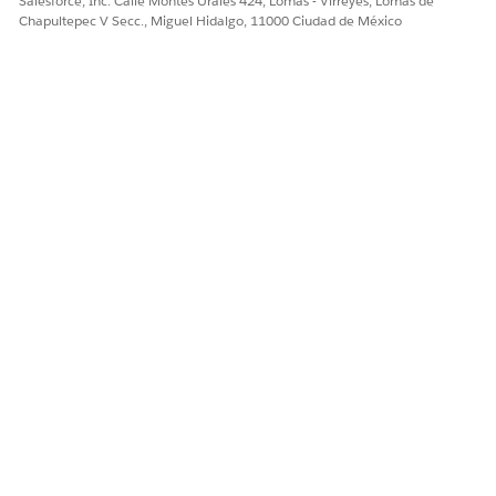
Salesforce, Inc. Calle Montes Urales 424, Lomas - Virreyes, Lomas de
Chapultepec V Secc., Miguel Hidalgo, 11000 Ciudad de México