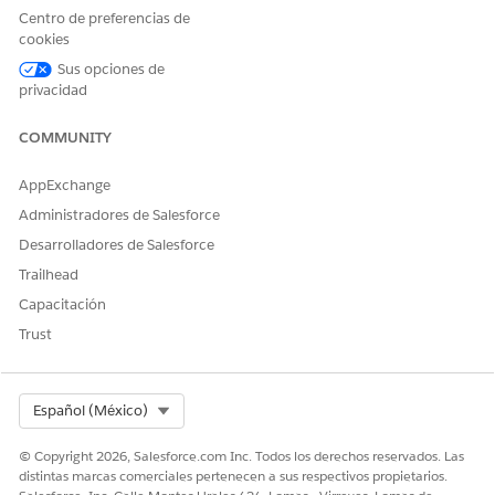
Centro de preferencias de
cookies
Sus opciones de
privacidad
¿RESOLVIÓ ESTE ARTÍCULO SU PROBLEMA?
¡Háganos saber cómo podemos mejorar!
COMMUNITY
Sí
No
AppExchange
Administradores de Salesforce
Desarrolladores de Salesforce
Trailhead
Capacitación
Trust
Select Org
Español (México)
© Copyright 2026, Salesforce.com Inc. Todos los derechos reservados. Las
distintas marcas comerciales pertenecen a sus respectivos propietarios.