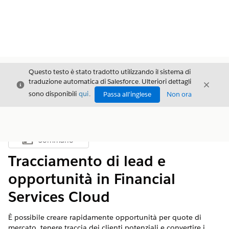
Questo testo è stato tradotto utilizzando il sistema di
traduzione automatica di Salesforce. Ulteriori dettagli
Chiudi
Chiud
Chiudi
sono disponibili
qui
.
Passa all'inglese
Non ora
Sommario
Mostra sommario
Tracciamento di lead e
opportunità in Financial
Services Cloud
È possibile creare rapidamente opportunità per quote di
mercato, tenere traccia dei clienti potenziali e convertire i