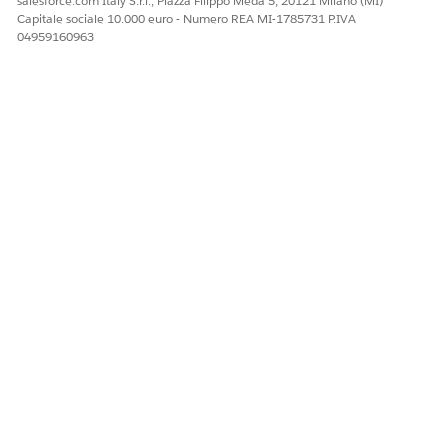
salesforce.com Italy S.r.l., Piazza Filippo Meda 5, 20121 Milano (MI)
Capitale sociale 10.000 euro - Numero REA MI-1785731 P.IVA
04959160963