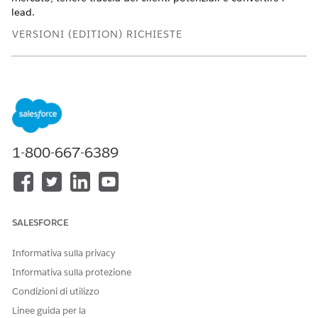
lead.
VERSIONI (EDITION) RICHIESTE
Disponibile nelle versioni: Lightning Experience
Disponibile in:
Professional Edition
,
Enterprise Edition
e
Unlimited Edition
Creazione di un'opportunità di condivisione del
1-800-667-6389
portafoglio in Financial Services Cloud
Per tenere traccia di un'opportunità per una quota di
mercato, creare un record opportunità per un account
finanziario.
Creazione di un lead in Financial Services Cloud
SALESFORCE
Creare un record lead per tenere traccia di un potenziale
cliente.
Informativa sulla privacy
Conversione di un lead in cliente in Financial Services
Informativa sulla protezione
Cloud
Condizioni di utilizzo
È possibile convertire un record lead in un record cliente.
Linee guida per la