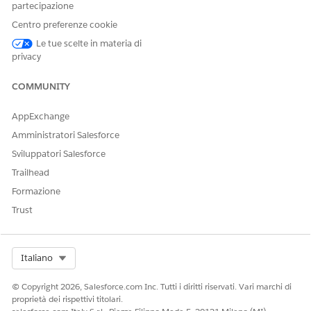
partecipazione
Centro preferenze cookie
Le tue scelte in materia di
QUESTO ARTICOLO HA RISOLTO IL PROBLEMA?
privacy
Facci sapere, così possiamo migliorare!
COMMUNITY
Sì
No
AppExchange
Amministratori Salesforce
Sviluppatori Salesforce
Trailhead
Formazione
Trust
Select Org
Italiano
© Copyright 2026, Salesforce.com Inc. Tutti i diritti riservati. Vari marchi di
proprietà dei rispettivi titolari.