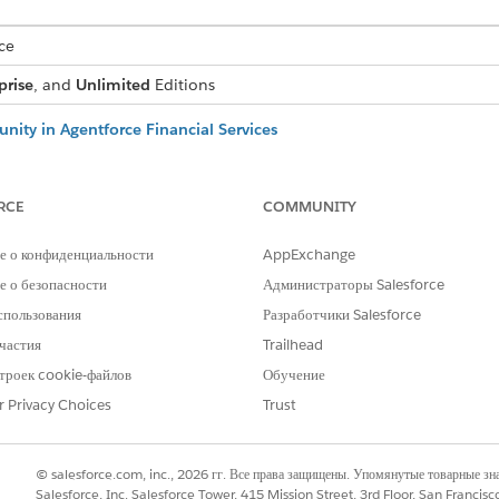
ce
prise
, and
Unlimited
Editions
nity in Agentforce Financial Services
unity, create an opportunity record for a financial account.
inancial Services
RCE
COMMUNITY
a prospect.
 Financial Services Cloud
е о конфиденциальности
AppExchange
to a client record.
 о безопасности
Администраторы Salesforce
спользования
Разработчики Salesforce
частия
Trailhead
троек cookie-файлов
Обучение
РОБЛЕМУ?
r Privacy Choices
Trust
и стать лучше!
© salesforce.com, inc., 2026 гг. Все права защищены. Упомянутые товарные з
Salesforce, Inc. Salesforce Tower, 415 Mission Street, 3rd Floor, San Francis