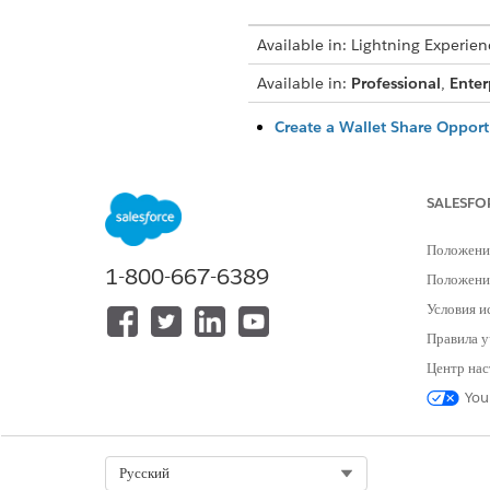
Available in: Lightning Experien
Available in:
Professional
,
Enter
Create a Wallet Share Opportu
To track a wallet share opport
Create a Lead in Agentforce F
SALESFO
Create a lead record to track 
Convert a Lead to a Client in
Положени
You can convert a lead record 
1-800-667-6389
Положение
Условия и
Правила у
Центр нас
ЭТА СТАТЬЯ РЕШИЛА ВАШУ П
You
Оставьте свой отзыв, чтобы мы могл
Select Org
Русский