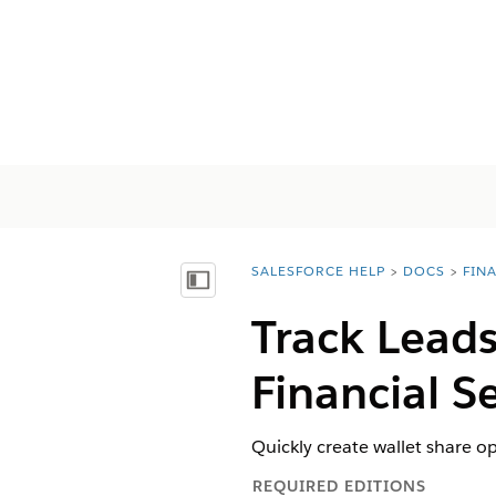
SALESFORCE HELP
DOCS
FIN
You are here:
Показать содержание
Track Leads
Financial S
Quickly create wallet share op
REQUIRED EDITIONS