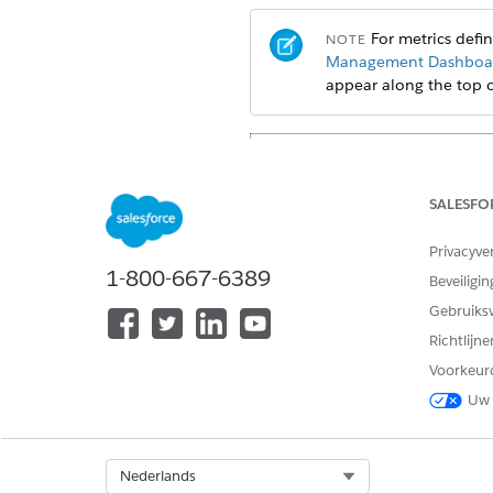
For metrics defi
NOTE
Management Dashboar
appear along the top 
SALESFO
Privacyve
1-800-667-6389
Beveiligin
Gebruiks
Richtlijn
Voorkeur
Uw 
Select Org
Nederlands