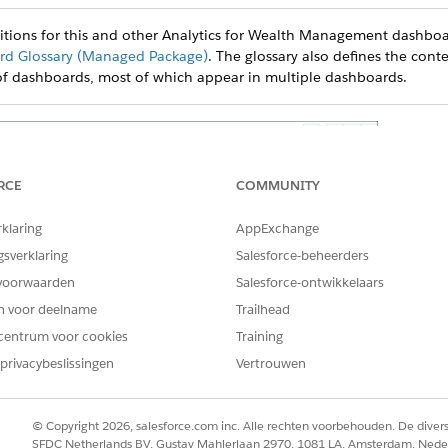
nitions for this and other Analytics for Wealth Management dashboa
d Glossary (Managed Package)
. The glossary also defines the conte
of dashboards, most of which appear in multiple dashboards.
RCE
COMMUNITY
rklaring
AppExchange
gsverklaring
Salesforce-beheerders
voorwaarden
Salesforce-ontwikkelaars
en voor deelname
Trailhead
centrum voor cookies
Training
privacybeslissingen
Vertrouwen
© Copyright 2026, salesforce.com inc. Alle rechten voorbehouden. De dive
SFDC Netherlands BV, Gustav Mahlerlaan 2970, 1081 LA, Amsterdam, Nede