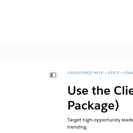
SALESFORCE HELP
DOCS
FIN
You are here:
Inhoudsopgave weergeven
Use the Cl
Package)
Target high-opportunity leads
trending.